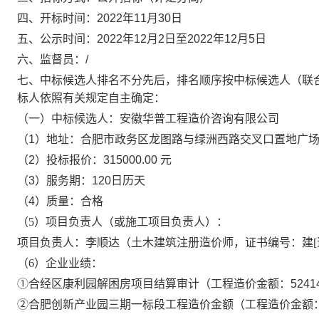
四、开标时间：
2022
年
11
月
30
日
五、公示时间：
2022
年
12
月
2
日至
2022
年
12
月
5
日
六、监督员：
/
七、中标候选人排名不分先后，排名顺序按中标候选人
（联
标人依照有关规定自主确定：
（一）中标候选人：
安徽华普工程造价咨询有限公司
（
1
）地址：
合肥市政务区龙图路与绿洲西路交叉口置地广
（
2
）投标报价：
315000.00
元
（
3
）服务期：
120
日历天
（
4
）
质量：
合格
（
5）
项目负责人（或施工项目负责人）：
项目负责人：
李顺达（土木建筑注册造价师，证书编号：建
[
（
6
）企业业绩：
①
合经区康利园解困房项目结算审计（工程造价金额：
5241
②
合肥创新产业园三期一标段工程造价金额（工程造价金额