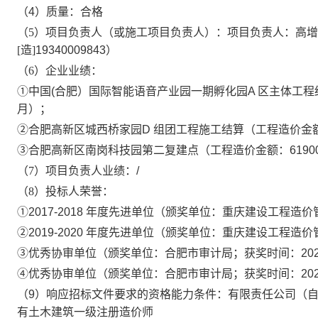
（
4
）
质量：
合格
（
5）
项目负责人（或施工项目负责人）：项目负责人：
高增
[
造
]
19340009843
）
（
6
）企业业绩：
①
中国
(
合肥）国际智能语音产业园一期孵化园
A
区主体工程
月）；
②
合肥高新区城西桥家园
D
组团工程施工结算（工程造价金
③
合肥高新区南岗科技园第二复建点（
工程造价金额：
6190
（
7
）项目负责人业绩：
/
（
8
）投标人荣誉：
①
2017-2018
年度先进单位（颁奖单位：重庆建设工程造价
②
2019-2020
年度先进单位（颁奖单位：重庆建设工程造价
③
优秀协审单位（颁奖单位：合肥市审计局；获奖时间：
20
④
优秀协审单位（颁奖单位：合肥市审计局；获奖时间：
20
（
9
）响应招标文件要求的资格能力条件：
有限责任公司（
有
土木建筑一级注册造价师