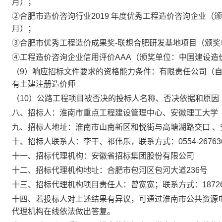
月）；
②
合肥市造价咨询行业
2019
年度优秀工程造价咨询企业（颁
月）；
③
合肥市优秀工程造价成果奖
-
联想合肥研发基地项目（颁奖
④
工程造价咨询企业信用评价
AAA
（颁奖单位：中国建设造
（
9
）响应招标文件要求的资格能力条件：
有限责任公司（
有
土建注册造价师
（
10
）公路工程项目被否决的投标人名称、否决依据和原因
八、招标人：
淮南市重点工程建设管理中心、
安徽理工大学
九、招标人地址：
淮南市山南新区和悦街与高塘湖路交口
、
十、招标人联系人：
李干、祁伟乐，联系方式：
0554-26763
十一、招标代理机构：
安徽省招标集团股份有限公司
十二、招标代理机构地址：
合肥市包河区包河大道
236
号
十三、招标代理机构项目责任人：
曾宽宽；联系方式：
1872
十四、若投标人对上述结果有异议，可通过淮南市公共资源
代理机构在线依法做出答复。