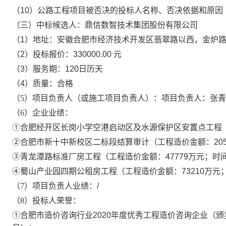
（
10
）公路工程项目被否决的投标人名称、否决依据和原因
（三）
中标候选人：
鼎信数智技术集团股份有限公司
（
1
）地址：
安徽合肥市经济技术开发区翡翠路以西，金炉
（
2
）投标报价：
330000.00
元
（
3
）服务期：
120
日历天
（
4
）
质量：
合格
（
5）
项目负责人（或施工项目负责人）：项目负责人：
张青
（
6
）企业业绩：
①
合肥经开区长岗小学空港启动区及水源保护区安置点工程
②
合肥市新十中新校区二标段结算审计（工程造价金额：
20
③
青龙潭路标准厂房工程（
工程造价金额：
47779
万元；时
④
蜀山产业园四期公租房工程（
工程造价金额：
73210
万元
（
7
）项目负责人业绩：
/
（
8
）投标人荣誉：
①
合肥市造价咨询行业
2020
年度优秀工程造价咨询企业（颁