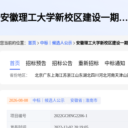
安徽理工大学新校区建设一期工
您当前的位置：
首页
中标｜候选人公示
安徽理工大学新校区建设一期
程价款结算审计服务项目中标候
首页
招标预告
招标公告
重新招标
中标通知
省份地区：
北京
广东
上海
江苏
浙江
山东
湖北
四川
河北
河南
天津
山
选人公示
2026-08-08
中标｜候选人公示
安徽省
|
淮南市
项目编号
2022GCHNG2206-1
发布时间
2022-12-02 20:19:05