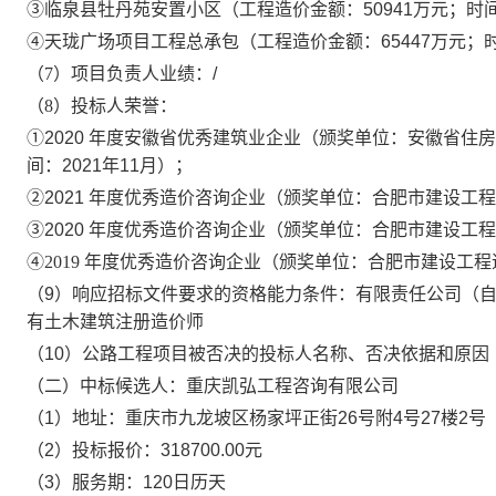
③
临泉县牡丹苑安置小区（工程造价金额：
50941
万元；时
④
天珑广场项目工程总承包（工程造价金额：
65447
万元；
（
7
）项目负责人业绩：
/
（
8
）投标人荣誉：
①
2020
年度安徽省优秀建筑业企业（颁奖单位：安徽省住房
间：
2021
年
11
月）；
②
2021
年度优秀造价咨询企业（颁奖单位：合肥市建设工程
③
2020
年度优秀造价咨询企业（颁奖单位：合肥市建设工程
④
2019
年度优秀造价咨询企业（颁奖单位：合肥市建设工程
（
9
）响应招标文件要求的资格能力条件：
有限责任公司（
有
土木建筑注册造价师
（
10
）公路工程项目被否决的投标人名称、否决依据和原因
（二）
中标候选人：
重庆凯弘工程咨询有限公司
（
1
）地址：
重庆市九龙坡区杨家坪正街
26
号附
4
号
27
楼
2
号
（
2
）投标报价：
318700.00
元
（
3
）服务期：
120
日历天