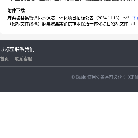
附件下载
麻栗坡县集镇供排水保洁一体化项目招标公告（2024.11.18）.pdf
下
（招标文件终稿）麻栗坡县集镇供排水保洁一体化项目招标文件.pdf
寻标宝
联系我们
首页
联系客服
© Baidu
使用爱番番前必读
沪ICP备
NEW
HOT