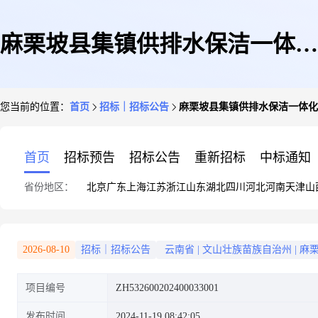
麻栗坡县集镇供排水保洁一体化
您当前的位置：
首页
招标｜招标公告
麻栗坡县集镇供排水保洁一体化
项目招标公告
首页
招标预告
招标公告
重新招标
中标通知
省份地区：
北京
广东
上海
江苏
浙江
山东
湖北
四川
河北
河南
天津
山
2026-08-10
招标｜招标公告
云南省
|
文山壮族苗族自治州
|
麻
项目编号
ZH532600202400033001
发布时间
2024-11-19 08:42:05