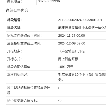
办公电话：
0873-5839936
详细公告内容
标段编号：
ZH532600202400033001001
标段名称:
麻栗坡县集镇供排水保洁一体化
招标文件获取截止时间：
2024-11-27 00:00
递交投标文件截止时间:
2024-12-09 09:00
开标地点：
（麻栗坡县）开标一
开标方式：
网上智能开标
标段合同估算价：
1091 万元
本次招标内容：
对麻栗坡县10个乡（镇）集镇供
务。
项目现场的具体位置和周边环
/
境：
是否接受联合体投标：
否