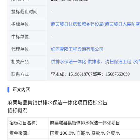
投标截止时间
招标单位
麻栗坡县住房和城乡建设局(麻栗坡县人民防空
中标单位
代理单位
红河雲隆工程咨询有限公司
相关产品
供排水保洁一体化
供排水、清扫保洁工程
水
联系方式
李永成：15198818707
邱宇：15687663639
正文内容
麻栗坡县集镇供排水保洁一体化项目招标公告
招标概况
招标项目名称：
麻栗坡县集镇供排水保洁一体化项目
资金来源：
国资 100.0% 自筹 % 贷款 % 外资 %