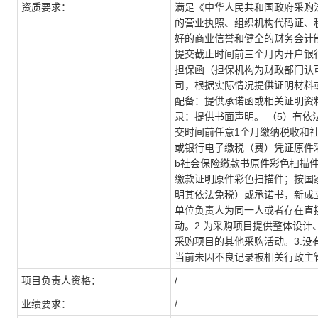
资质要求：
满足《中华人民共和国政府采购
的营业执照、组织机构代码证、税
好的商业信誉和健全的财务会计制
提交截止时间前三个月内开户银
担保函（担保机构为财政部门认
司，根据实际情况提供证明材料
配备：提供承诺函或相关证明资
录：提供书面声明。 （5）有依
交时间前任意1个月缴纳税收和
或银行电子缴税（费）凭证原件
b社会保险缴款书原件彩色扫描
缴款证明原件彩色扫描件；按国
明其依法免税）或承诺书，新成立
单位负责人为同一人或者存在直
动。2.为采购项目提供整体设
采购项目的其他采购活动。3.
当前未因不良记录被相关行政主
项目负责人资格：
/
业绩要求：
/