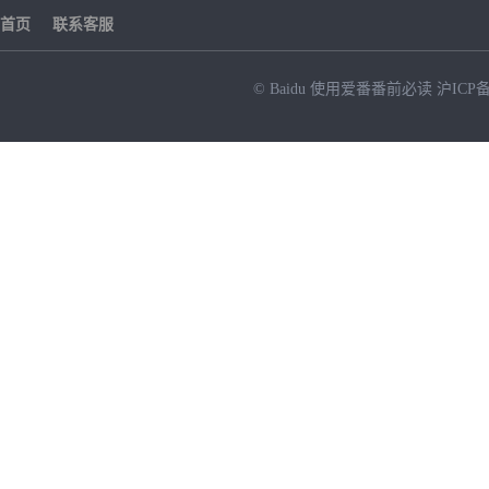
首页
联系客服
© Baidu
使用爱番番前必读
沪ICP备
NEW
HOT
暂时没有搜索结果…