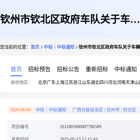
钦州市钦北区政府车队关于车辆
您当前的位置：
首页
中标｜中标通知
钦州市钦北区政府车队关于车辆
维修和保养服务的框架协议采购
首页
招标预告
招标公告
重新招标
中标通知
省份地区：
北京
广东
上海
江苏
浙江
山东
湖北
四川
河北
河南
天津
山
项目成交公告
2026-08-06
中标｜中标通知
广西壮族自治区
|
钦州市
|
钦北区
项目编号
2611801000007786589
发布时间
2025-05-13 12:15:43