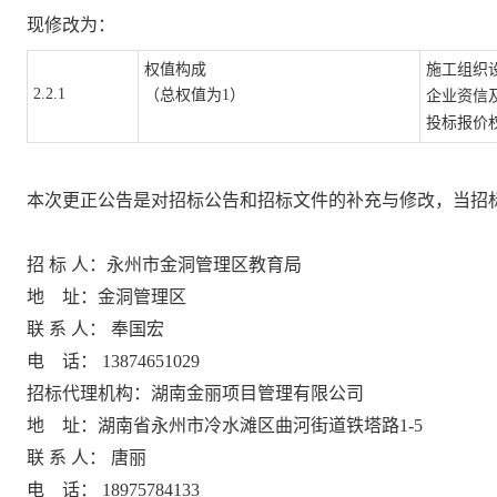
现修改为：
权值构成
施工组织
2.2.1
（总权值为
1）
企业资信
投标报价
本次更正公告是对招标公告和招标文件的补充与修改，当招
招
标
人：
永州市金洞管理区教育局
地
址：
金洞管理区
联
系
人：
奉国宏
电
话：
13874651029
招标代理机构：
湖南金丽项目管理有限公司
地
址：
湖南省永州市冷水滩区曲河街道铁塔路
1-5
联
系
人：
唐丽
电
话：
18975784133