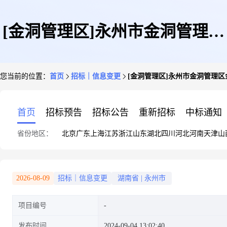
[金洞管理区]永州市金洞管理区
您当前的位置：
首页
招标｜信息变更
[金洞管理区]永州市金洞管理区
金洞林场中学(旧)维修改造项目
首页
招标预告
招标公告
重新招标
中标通知
省份地区：
北京
广东
上海
江苏
浙江
山东
湖北
四川
河北
河南
天津
山
[变更公告]
2026-08-09
招标｜信息变更
湖南省
|
永州市
项目编号
发布时间
2024-09-04 13:02:40