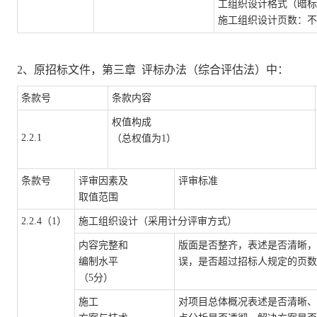
工组织设计
格式
（暗标
施工组织设计
页数：不
2、原招标文件，
第三章
评标办法（综合评估法）
中
：
条款号
条款内容
权值构成
2.2.1
（总权值为
1）
条款号
评审因素及
评审标准
取值范围
2.2.4（1）
施工组织设计（采用计分评审方式）
内容完整和
版面是否整齐，表述是否清晰，
编制水平
误，是否超过招标人规定的页数
（
5分）
施工
对项目总体概况表述是否清晰、