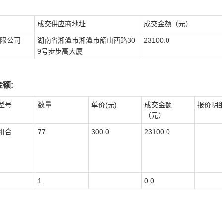
成交供应商地址
成交金额（元）
限公司
湖南省湘潭市湘潭市韶山西路30
23100.0
9号步步高大厦
额:
型号
数量
单价(元)
成交金额
报价明
（元）
组合
77
300.0
23100.0
1
0.0