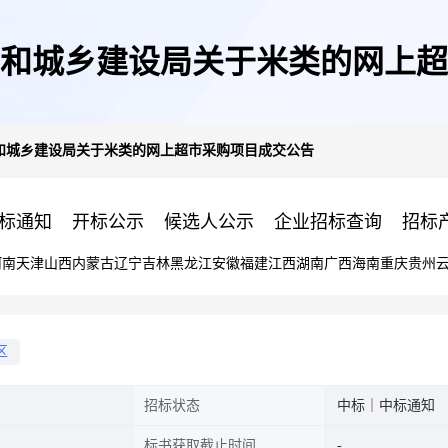
和城乡建设局关于米类的网上超
和城乡建设局关于米类的网上超市采购项目成交公告
标通知
开标公示
候选人公示
企业招标查询
招标
河南
天津
山西
内蒙古
辽宁
吉林
黑龙江
安徽
福建
江西
湖南
广西
海南
重庆
贵州
区
招标状态
中标｜中标通知
标书获取截止时间