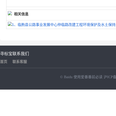
相关信息
1、临朐县公路事业发展中心仲临路改建工程环境保护及水土保持
寻标宝
联系我们
首页
联系客服
© Baidu
使用爱番番前必读
沪ICP备
NEW
HOT