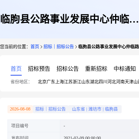
临朐县公路事业发展中心仲临路
您当前的位置：
首页
招标｜招标公告
临朐县公路事业发展中心仲临路
改建工程环境保护及水土保持工
首页
招标预告
招标公告
重新招标
中标通知
省份地区：
北京
广东
上海
江苏
浙江
山东
湖北
四川
河北
河南
天津
山
程需求公示
2026-08-08
招标｜招标公告
山东省
|
潍坊市
|
临朐县
项目编号
发布时间
2021-02-09 00:00:00