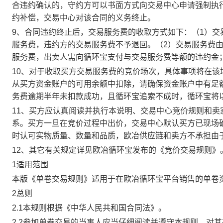
合违约确认的，守约方可以书面方式向交易中心申请强制执
约补偿，交易中心对该合同的义务终止。
9、合同违约终止后，交易服务费的收取方式如下：（1）
服务费，违约方的交易服务费不予退回。（2）交易服务费
服务费，出卖人需向循环宝支付与交易服务费等额的违约金
10、对于收取买方交易服务费的竞价场次，具体事项将在
从买方资金账户的可用余额中扣除，请确保资金账户中有足
务费逾期半年未扣款成功，且循环宝追索不成时，循环宝将
11、买方应认真阅读并执行本说明、交易中心竞价规则和
系。买方一旦在竞价过程中出价，交易中心默认买方已现场
时认可实物质量、数量和品质，欧冶供应链和卖方不承担由
12、其它有关规定详见欧冶循环宝发布的《竞价交易规则》
1适用范围
本版《单卷交易规则》适用于在欧冶循环宝平台销售的单卷
2总则
2.1本规则根据《中华人民共和国合同法》。
2.2参加单卷交易的当事人应当仔细阅读并遵守本规则，对