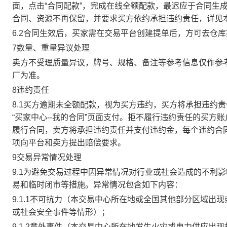
面，点击“合同配款”，完成在线全额配款，最迟应于合同生成当
合同、资源不再保留，并要求买方依约承担违约责任，详见
6.2合同生效后，买家需在交易平台创建提单后，方可去仓
7数量、重量异议处理
卖方不受理质量异议，牌号、规格、备注等参考信息仅作参
厂为准。
8违约责任
8.1买方逾期未全额配款，视为买方违约，买方将承担违约
“买家中心--我的合同”页面支付。拒不履行违约责任的买
履行合同，卖方将承担违约责任并支付违约金，每个违约合同
项向平台和卖方提出赔偿要求。
9交易异常情况处理
9.1为避免交易过程中因异常情况对行业或社会造成的不利
易和临时闭市等措施。异常情况包含如下内容：
9.1.1不可抗力（本交易中心所在地或全国其他部分区域
或社会安全事件等情形）；
9.1.2意外事件（本交易中心所在地发生火灾或电力供应出