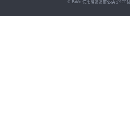
© Baidu
使用爱番番前必读
沪ICP备
NEW
HOT
暂时没有搜索结果…