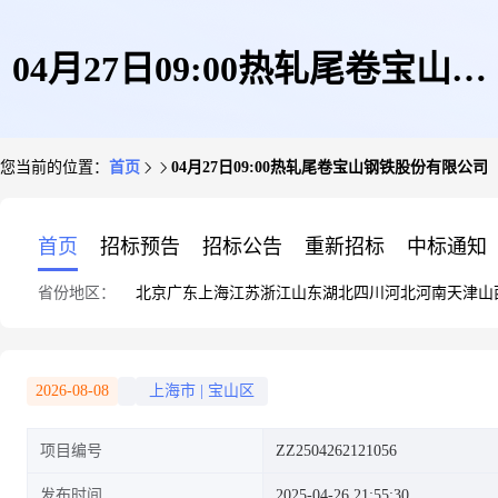
04月27日09:00热轧尾卷宝山钢
您当前的位置：
首页
04月27日09:00热轧尾卷宝山钢铁股份有限公司
铁股份有限公司
首页
招标预告
招标公告
重新招标
中标通知
省份地区：
北京
广东
上海
江苏
浙江
山东
湖北
四川
河北
河南
天津
山
2026-08-08
上海市
|
宝山区
项目编号
ZZ2504262121056
发布时间
2025-04-26 21:55:30