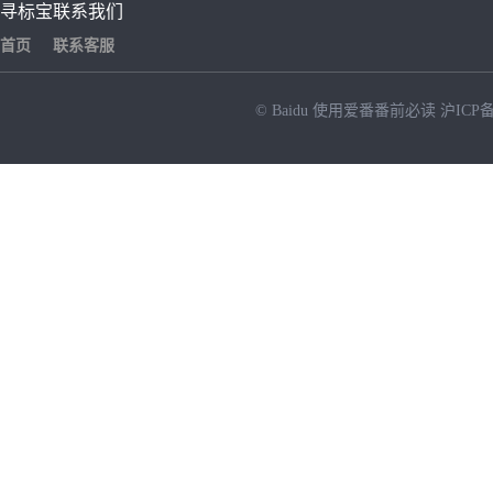
寻标宝
联系我们
首页
联系客服
© Baidu
使用爱番番前必读
沪ICP备
NEW
HOT
暂时没有搜索结果…