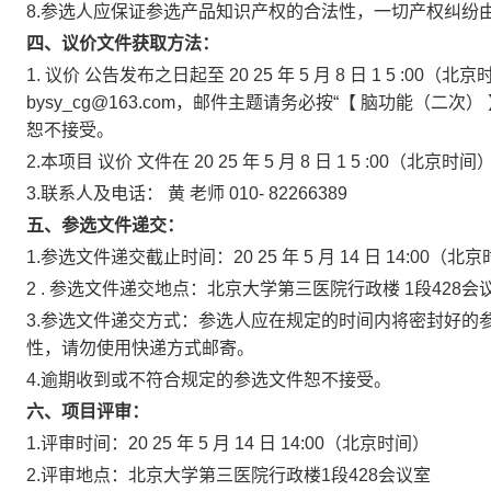
8.参选人应保证参选产品知识产权的合法性，一切产权纠纷
四、议价文件获取方法：
1.
议价
公告发布之日起至
20
25
年
5
月
8
日
1
5
:00（北京
bysy_cg@163.com，邮件主题请务必按“【
脑功能（二次）
恕不接受。
2.本项目
议价
文件在
20
25
年
5
月
8
日
1
5
:00（北京时
3.联系人及电话：
黄
老师
010-
82266389
五、参选文件递交：
1.参选文件递交截止时间：20
25
年
5
月
14
日
14:00（北
2
.
参选文件递交地点：北京大学第三医院行政楼
1段428会
3.参选文件递交方式：参选人应在规定的时间内将密封好的
性，请勿使用快递方式邮寄。
4.逾期收到或不符合规定的参选文件恕不接受。
六、项目评审：
1.评审时间：20
25
年
5
月
14
日
14:00（北京时间）
2.评审地点：北京大学第三医院行政楼1段428会议室