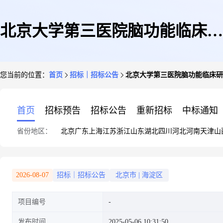
北京大学第三医院脑功能临床研
您当前的位置：
首页
招标｜招标公告
北京大学第三医院脑功能临床研
究核磁影像数据分析服务采购项
首页
招标预告
招标公告
重新招标
中标通知
省份地区：
北京
广东
上海
江苏
浙江
山东
湖北
四川
河北
河南
天津
山
目(二次)院内议价公告
2026-08-07
招标｜招标公告
北京市
|
海淀区
项目编号
发布时间
2025-05-06 10:31:50