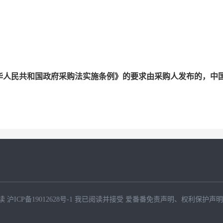
华人民共和国政府采购法实施条例》的要求由采购人发布的，中
。
读
沪ICP备19012628号-1
我已阅读并接受
爱番番免责声明
、
权利保护声明