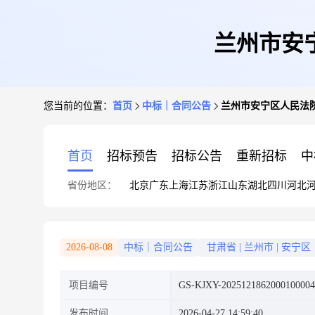
兰州市安
您当前的位置：
首页
中标｜合同公告
兰州市安宁区人民法
首页
招标预告
招标公告
重新招标
中
省份地区：
北京
广东
上海
江苏
浙江
山东
湖北
四川
河北
2026-08-08
中标｜合同公告
甘肃省
|
兰州市
|
安宁区
项目编号
GS-KJXY-2025121862000100004
发布时间
2026-04-27 14:59:40