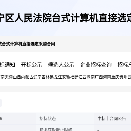
宁区人民法院台式计算机直接选
院台式计算机直接选定采购合同
标通知
开标公示
候选人公示
企业招标查询
招标
河南
天津
山西
内蒙古
辽宁
吉林
黑龙江
安徽
福建
江西
湖南
广西
海南
重庆
贵州
6
招标状态
中标｜合同公告
标书获取截止时间