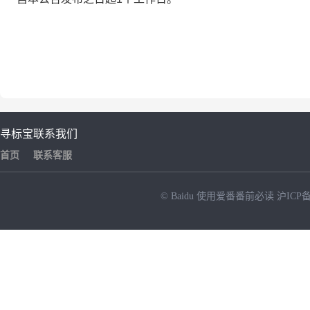
寻标宝
联系我们
首页
联系客服
© Baidu
使用爱番番前必读
沪ICP备
NEW
HOT