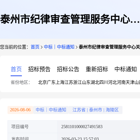
泰州市纪律审查管理服务中心关
您当前的位置：
首页
中标｜中标通知
泰州市纪律审查管理服务中心关
于叉/勺/筷套装的网上商城采购
首页
招标预告
招标公告
重新招标
中标通知
省份地区：
北京
广东
上海
江苏
浙江
山东
湖北
四川
河北
河南
天津
山
项目成交公告
2026-08-06
中标｜中标通知
江苏省
|
泰州市
|
海陵区
项目编号
2581101000027491583
发布时间
2026-03-23 15:57:03