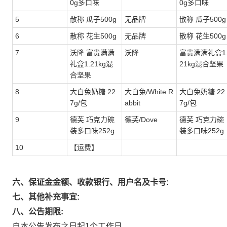
0g多口味
0g多口味
5
散称 瓜子500g
无品牌
散称 瓜子500g
6
散称 花生500g
无品牌
散称 花生500g
7
沃隆 富贵满满
沃隆
富贵满满礼盒1
礼盒1.21kg混
21kg混合坚果
合坚果
8
大白兔奶糖 22
大白兔/White R
大白兔奶糖 22
7g/包
abbit
7g/包
9
德芙 巧克力碗
德芙/Dove
德芙 巧克力碗
装多口味252g
装多口味252g
10
【运费】
六、保证金金额、收款银行、用户名及卡号:
七、其他补充事宜:
八、公告期限:
自本公告发布之日起1个工作日。