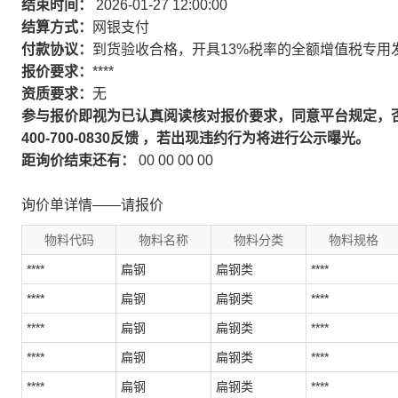
结束时间：
2026-01-27 12:00:00
结算方式：
网银支付
付款协议：
到货验收合格，开具13%税率的全额增值税专用
报价要求：
****
资质要求：
无
参与报价即视为已认真阅读核对报价要求，同意平台规定，
400-700-0830反馈 ，若出现违约行为将进行公示曝光。
距询价结束还有：
00
00
00
00
询价单详情——请报价
物料代码
物料名称
物料分类
物料规格
****
扁钢
扁钢类
****
****
扁钢
扁钢类
****
****
扁钢
扁钢类
****
****
扁钢
扁钢类
****
****
扁钢
扁钢类
****