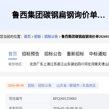
鲁西集团碳钢扁钢询价单
您当前的位置：
首页
招标｜招标公告
鲁西集团碳钢扁钢询价单202601
20260126
首页
招标预告
招标公告
重新招标
中标通知
省份地区：
北京
广东
上海
江苏
浙江
山东
湖北
四川
河北
河南
天津
山
2026-08-06
招标｜招标公告
山东省
|
聊城市
|
东昌府区
项目编号
RFQ2601250002
发布时间
2026-01-26 08:36:16