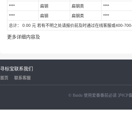
****
扁钢
扁钢类
****
****
扁钢
扁钢类
****
总计：
0.00
元
若有不明之处请报价前及时通过在线客服或400-700-
更多详细内容及
寻标宝
联系我们
首页
联系客服
© Baidu
使用爱番番前必读
沪ICP备
NEW
HOT