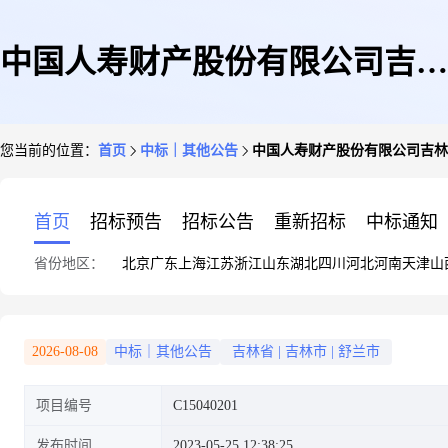
中国人寿财产股份有限公司吉林
您当前的位置：
首页
中标｜其他公告
中国人寿财产股份有限公司吉林
市中心支公司2月公车保险
首页
招标预告
招标公告
重新招标
中标通知
省份地区：
北京
广东
上海
江苏
浙江
山东
湖北
四川
河北
河南
天津
山
2026-08-08
中标｜其他公告
吉林省
|
吉林市
|
舒兰市
项目编号
C15040201
发布时间
2023-05-25 12:38:25