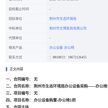
投标截止时间
招标单位
荆州市生态环境局
中标单位
荆州市文博家具有限公司
代理单位
相关产品
办公设备
办公椅
联系方式
：8810813
：18672126455
正文内容
一、合同编号： 无
二、合同名称： 荆州市生态环境局办公设备采购——办公椅
三、项目编号： 无
四、项目名称： 办公设备购置-办公椅1把
五、合同主体