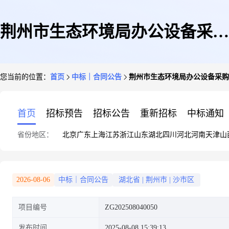
荆州市生态环境局办公设备采购
您当前的位置：
首页
中标｜合同公告
荆州市生态环境局办公设备采购
——办公椅1把采购合同
首页
招标预告
招标公告
重新招标
中标通知
省份地区：
北京
广东
上海
江苏
浙江
山东
湖北
四川
河北
河南
天津
山
2026-08-06
中标｜合同公告
湖北省
|
荆州市
|
沙市区
项目编号
ZG202508040050
发布时间
2025-08-08 15:39:13