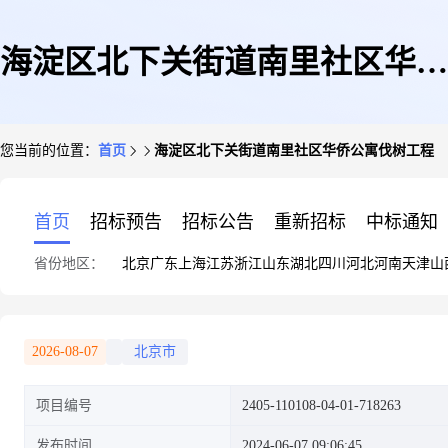
海淀区北下关街道南里社区华侨
您当前的位置：
首页
海淀区北下关街道南里社区华侨公寓伐树工程
公寓伐树工程
首页
招标预告
招标公告
重新招标
中标通知
省份地区：
北京
广东
上海
江苏
浙江
山东
湖北
四川
河北
河南
天津
山
2026-08-07
北京市
项目编号
2405-110108-04-01-718263
发布时间
2024-06-07 09:06:45