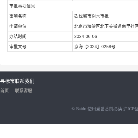
审批事项信息
事项名称
砍伐城市树木审批
申请单位
北京市海淀区北下关街道南里社
办结时间
2024-06-06
审批文号
京海【2024】0258号
寻标宝
联系我们
首页
联系客服
© Baidu
使用爱番番前必读
沪ICP备
NEW
HOT