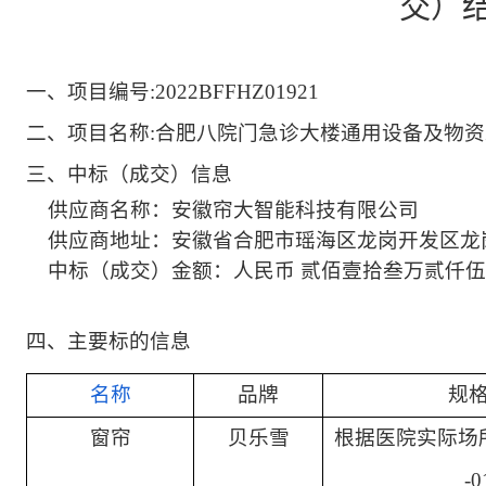
交）
一、项目编号:2022BFFHZ01921
二、项目名称:合肥八院门急诊大楼通用设备及物
三、中标（成交）信息
供应商名称：安徽帘大智能科技有限公司
供应商地址：安徽省合肥市瑶海区龙岗开发区龙岗
中标（成交）金额：人民币 贰佰壹拾叁万贰仟伍佰元整
四、主要标的信息
名称
品牌
规
窗帘
贝乐雪
根据医院实际场
-0