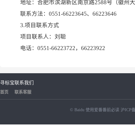
地址：合肥市滨湖新区南京路2588号（徽州
联系方法：0551-66223645、66223646
3.项目联系方式
项目联系人：刘聪
电话：0551-66223722，66223922
寻标宝
联系我们
首页
联系客服
© Baidu
使用爱番番前必读
沪ICP备
NEW
HOT