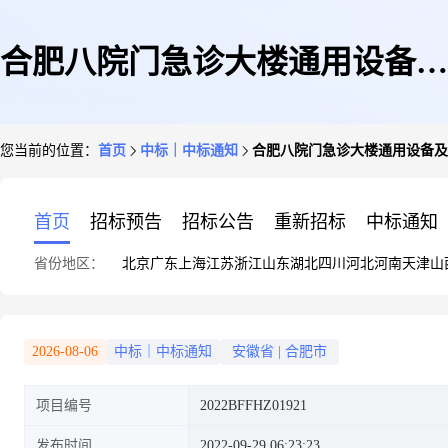
合肥八院门急诊大楼通用设备及
您当前的位置：
首页
中标｜中标通知
合肥八院门急诊大楼通用设备及物
物资采购第2包(二次)中标(成交)
首页
招标预告
招标公告
重新招标
中标通知
省份地区：
北京
广东
上海
江苏
浙江
山东
湖北
四川
河北
河南
天津
山
结果公告
2026-08-06
中标｜中标通知
安徽省
|
合肥市
项目编号
2022BFFHZ01921
发布时间
2022-09-29 06:23:23