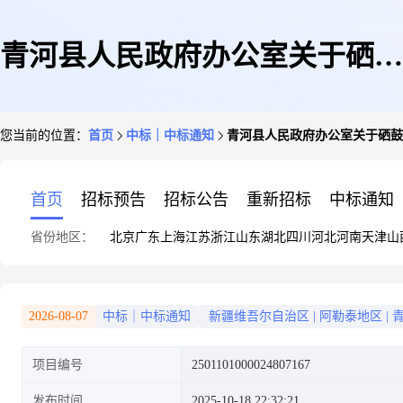
青河县人民政府办公室关于硒鼓
您当前的位置：
首页
中标｜中标通知
青河县人民政府办公室关于硒鼓
的网上超市采购项目成交公告
首页
招标预告
招标公告
重新招标
中标通知
省份地区：
北京
广东
上海
江苏
浙江
山东
湖北
四川
河北
河南
天津
山
2026-08-07
中标｜中标通知
新疆维吾尔自治区
|
阿勒泰地区
|
项目编号
2501101000024807167
发布时间
2025-10-18 22:32:21