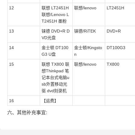
12
联想 LT2451H
联想/lenovo
LT2451H
联想/Lenovo L
T2451H 墨粉
13
铼德 DVD+R D
铼德/RiTEK
DVD+R
VD光盘
14
金士顿 DT100
金士顿/Kingsto
DT100G3
G3 U盘
n
15
联想 TX800 联
联想/lenovo
TX800
想Thinkpad 笔
记本台式电脑u
sb外置移动光
驱 dvd刻录机
16
【运费】
六、其他补充事宜: