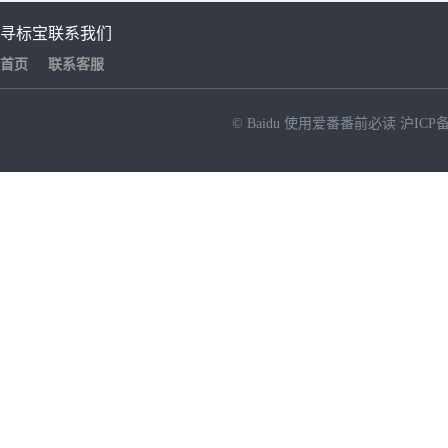
寻标宝
联系我们
首页
联系客服
© Baidu
使用爱番番前必读
沪ICP备
NEW
HOT
暂时没有搜索结果…