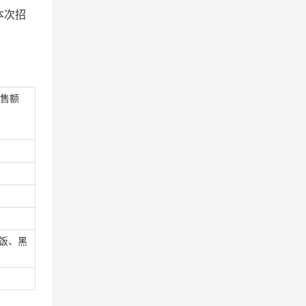
本次
招
售额
饭、黑