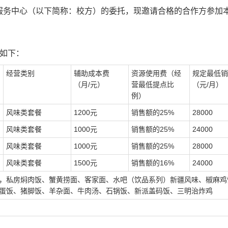
服务中心
（以下简称：校方）的委托，现邀请合格的合作方参加
如下
：
经营类别
辅助成本
费
资源使用费（经
规定最低销
（月
/元）
营
最低提点比
（元
/月）
例
）
风味类套餐
1200元
销售额的
25%
28000
风味类套餐
1000元
销售额的
25%
24000
风味类套餐
10
00元
销售额的
25%
2
8
000
风味类套餐
15
00元
销售额的
16
%
2
4
000
，私房焖肉饭、蟹黄捞面、客家面、水吧（饮品系列）新疆风味、椒麻鸡
蛋饭
、
猪脚饭
、
羊杂面
、
牛肉汤
、
石锅饭
、
新派盖码饭、三明治炸鸡