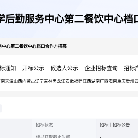
学后勤服务中心第二餐饮中心档
务中心第二餐饮中心档口合作方招募
标通知
开标公示
候选人公示
企业招标查询
招标
河南
天津
山西
内蒙古
辽宁
吉林
黑龙江
安徽
福建
江西
湖南
广西
海南
重庆
贵州
招标状态
招标｜招标公告
标书获取截止时间