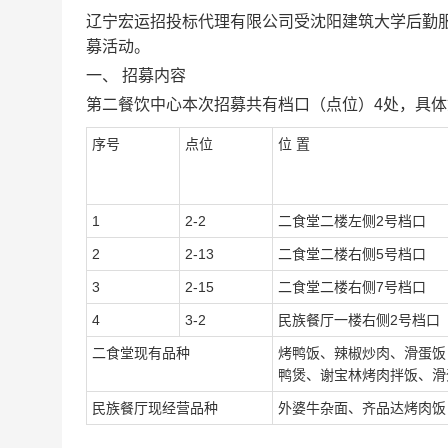
辽宁宏运招投标代理有限公司受
沈阳建筑大学后勤
募
活动。
一、
招募
内容
第
二
餐饮中心本次招募共有
档口（
点位
）
4
处，具体
序号
点位
位
置
1
2-2
二食堂二楼左侧
2号档口
2
2-13
二食堂二楼右侧
5号档口
3
2-
15
二食堂二楼右侧
7号档口
4
3-2
民族餐厅一楼右侧
2号档口
二食堂现有品种
烤鸭饭、辣椒炒肉、滑蛋饭
鸭煲、谢宝林烤肉拌饭、滑
民族餐厅现经营品种
外婆牛杂面、齐品达烤肉饭