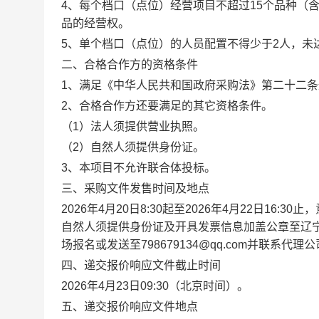
4
、每个档口（点位）经营项目不超过
15个品种（
品的经营权。
5、单个档口（点位）的人员配置不得少于2人，未
二、合格合作方的资格条件
1、满足《中华人民共和国政府采购法》第二十二条
2、合格合作方还要满足的其它资格条件。
（
1）法人须提供营业执照。
（
2）自然人须提供身份证。
3、本项目不允许联合体投标。
三、
采购文件发售时间及地点
202
6
年
4
月
20
日
8:30起至202
6
年
4
月
22
日
16:30
自然人须提供身份证及开具发票信息加盖公章至辽
场报名或发送至
798679134@qq.com
并联系代理公
四、递交报价响应文件截止时间
202
6
年
4
月
23
日
09
:
30
（北京时间）。
五、递交报价响应文件地点