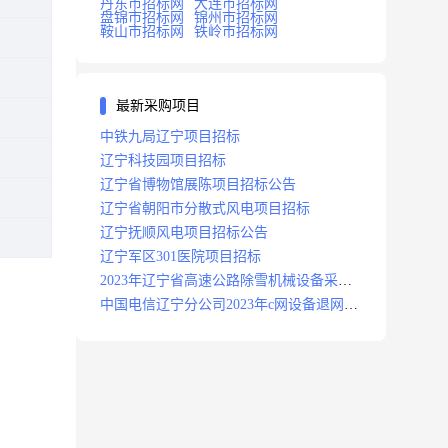
丹东市招标网
大连市招标网
盘锦市招标网
锦州市招标网
鞍山市招标网
铁岭市招标网
最新采购项目
中铁九局辽宁项目招标
辽宁科技园项目招标
辽宁省博物馆展陈项目招标公告
辽宁省朝阳市分散式风电项目招标
辽宁抚顺风电项目招标公告
辽宁军区301医院项目招标
2023年辽宁省高速公路除雪机械设备采购
项目招标招标公告
中国电信辽宁分公司2023年c网设备退网拆
除施工服务采购项目招标公告