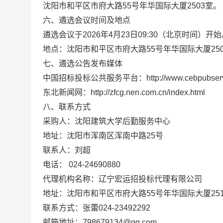
沈阳市和平区市府大路
55号年华国际大厦25
03
室。
六、遴选会议时间及地点
遴选会议于
202
6
年
4
月
23
日
09
:
30
（北京时间）开始
地点：沈阳市和平区市府大路
55号年华国际大厦25
七、遴选公告发布媒体
中国招标投标公共服务平台：
http://www.cebpubser
东北新闻网：
http://zfcg.nen.com.cn/index.html
八、联系方式
采购人：
沈阳建筑大学后勤服务中心
地址：沈阳市浑南区浑南中路
25号
联系人：刘超
电话：
024-24690880
代理机构名称：辽宁宏运招投标代理有限公司
地址：沈阳市和平区市府大路
55号年华国际大厦
25
联系方式：
张蕾
024-23492292
邮箱地址：
798679134@qq.com