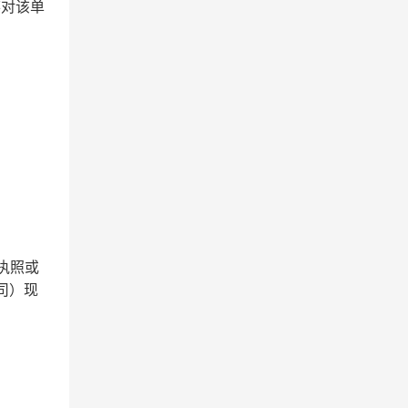
弃对该单
执照或
司）现