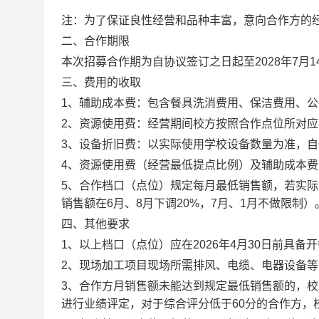
注：为了保证良性经营和品种丰富，意向合作方的
二、合作期限
本次招募合作期为
自协议签订之日起
至
2028年7月
三、费用的收取
1、辅助成本费：包含餐具洗消费用、保洁费用、
2、资源使用费：经营期间校方按照合作点位所对
3、设备折旧费：以实际使用学校设备数量为准，
4、资源使用费（经营最低提点比例）及辅助成本
5、合作档口（点位）规定每月最低销售额，若实
销售额在6月、8月下调20%，7月、1月不做限制）
四、其他要求
1、
以上档口（点位）应在
202
6
年
4
月
30
日
前具备开
2
、现场加工项目现场所需排风、电缆、电器设备等
3
、合作方月销售额未能达到规定最低销售额的，校
进行业绩评定，对于综合评分低于
60分的合作方