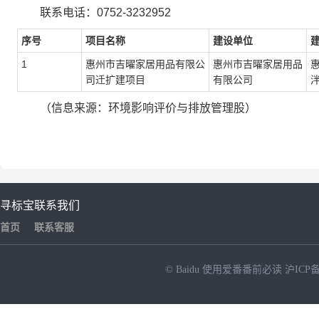
联系电话：0752-3232952
序号
项目名称
建设单位
1
惠州市吉曜家居用品有限公
惠州市吉曜家居用品
司迁扩建项目
有限公司
（信息来源：环境影响评价与排放管理股）
寻标宝
联系我们
首页
联系客服
© Baidu
使用爱番番前必读
沪ICP备
NEW
HOT