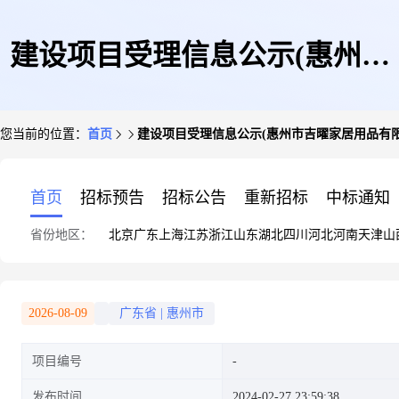
建设项目受理信息公示(惠州市
您当前的位置：
首页
建设项目受理信息公示(惠州市吉曜家居用品有
吉曜家居用品有限公司迁扩建项
首页
招标预告
招标公告
重新招标
中标通知
省份地区：
北京
广东
上海
江苏
浙江
山东
湖北
四川
河北
河南
天津
山
目)
2026-08-09
广东省
|
惠州市
项目编号
发布时间
2024-02-27 23:59:38