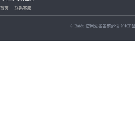
首页
联系客服
© Baidu
使用爱番番前必读
沪ICP备
NEW
HOT
暂时没有搜索结果…