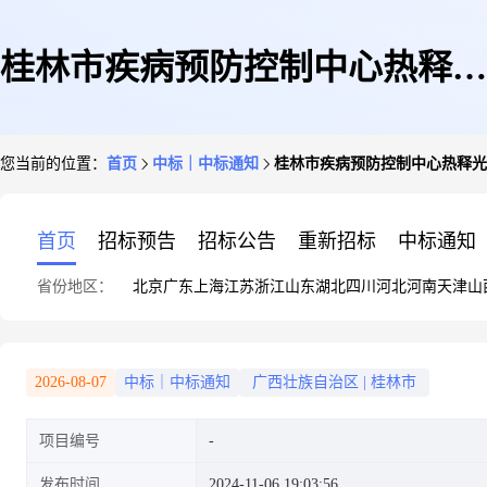
桂林市疾病预防控制中心热释光
您当前的位置：
首页
中标｜中标通知
桂林市疾病预防控制中心热释光
个人剂量探测器采购中标公告
首页
招标预告
招标公告
重新招标
中标通知
省份地区：
北京
广东
上海
江苏
浙江
山东
湖北
四川
河北
河南
天津
山
2026-08-07
中标｜中标通知
广西壮族自治区
|
桂林市
项目编号
发布时间
2024-11-06 19:03:56