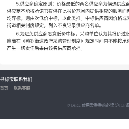
5.供应商确定原则：价格最低的两名供应商为候选供应商
供应商不能按承诺书提供在此报价范围内提供相应的服务而
均弃标，则由次低价中标，以此类推。中标供应商因价格或
街道相关制度规定，列入不良记录供应商名单。
6.为避免供应商恶意低价中标，采购单位认为其报价过低
应商在《燕罗街道政府采购管理制度》规定时间内不能按承
产生一切责任后果由该名供应商承担。
寻标宝
联系我们
首页
联系客服
© Baidu
使用爱番番前必读
沪ICP备
NEW
HOT