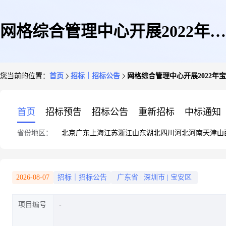
网格综合管理中心开展2022年宝
您当前的位置：
首页
招标｜招标公告
网格综合管理中心开展2022年
安区网格员队伍大军训采购公告
首页
招标预告
招标公告
重新招标
中标通知
省份地区：
北京
广东
上海
江苏
浙江
山东
湖北
四川
河北
河南
天津
山
2026-08-07
招标｜招标公告
广东省
|
深圳市
|
宝安区
项目编号