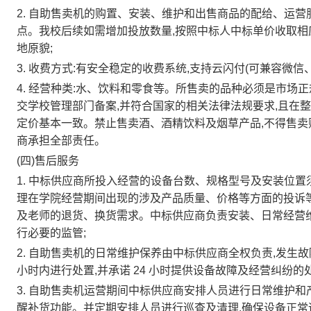
2.
自助售卖机的购置、安装、维护和出售商品的配给、运营
点。我校后续如需增加投放数量,按照中标人中标单价收取相
地原貌;
3.
收费方式:有安全稳定的收费系统,支持云闪付(可兼容微信、
4.
经营种类:水、饮料和零食等。所售卖的品种必须是市场正
交学校管理部门备案,并符合国家的相关法律法规要求,且在
定价基本一致。禁止售卖酒、酒精饮料及烟草产品,不得售卖
商承担全部责任。
(四)售后服务
1.
中标供应商所投入经营的设备台数、规格型号及安装位置
理在学院经营期间出现的涉及产品质量、价格等方面的投诉等
及老师的退货、换货需求。中标供应商负责安装、日常经营
行必要的监管;
2.
自助售卖机的日常维护保养由中标供应商全权负责,发生故
小时内进行处置,并承诺
24
小时提供设备故障及经营纠纷的
3.
自助售卖机运营期间中标供应商安排人员进行日常维护和产
醒补货功能。并定期安排人员进行巡查及清理,确保设备正常