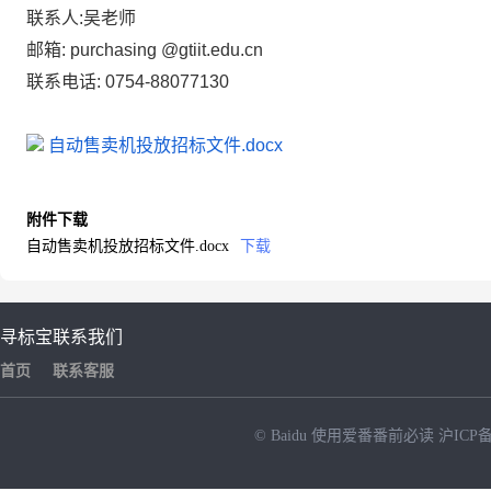
联系人:吴老师
邮箱:
purchasing
@gtiit.edu.cn
联系电话:
0754-88077130
自动售卖机投放招标文件.docx
附件下载
自动售卖机投放招标文件.docx
下载
寻标宝
联系我们
首页
联系客服
© Baidu
使用爱番番前必读
沪ICP备