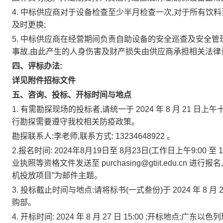
4.
中标供应商对于设备检查至少半月检查一次,对于所有饮料
及时更换;
5.
中标供应商在经营期间负责自助设备的安全巡查及安全管理
事故,由此产生的人身伤害及财产损失由供应商承担相关法律
四、评标办法:
详见附件招标文件
五、咨询、投标、开标时间与地点
1.
有需勘探现场的投标者,请统一于
2024
年
8
月
21
日上午
行勘探需要遵守我校相关防疫政策。
勘探联系人:李老师,联系方式:
13234648922
。
2.报名时间: 2024年8月19日至 8月23日(工作日上午9:00 
业执照等资格文件发送至
purchasing@gtiit.edu.cn
进行报名
机投放项目”为邮件主题。
3.
投标截止时间与地点:请将标书(一式叁份)于
2024
年
8
月
购部。
4.
开标时间:
2024
年
8
月
27
日
15:00
;开标地点:广东以色