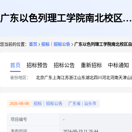
广东以色列理工学院南北校区自
您当前的位置：
首页
招标｜招标公告
广东以色列理工学院南北校区自
助售卖机投放项目招标公告
首页
招标预告
招标公告
重新招标
中标通知
省份地区：
北京
广东
上海
江苏
浙江
山东
湖北
四川
河北
河南
天津
山
2026-08-08
招标｜招标公告
广东省
|
汕头市
项目编号
发布时间
2024-08-19 11:26:44