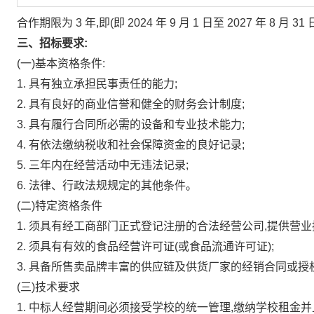
合作期限为
3
年,即(即
2024
年
9
月
1
日至
2027
年
8
月
31
三、招标要求:
(一)基本资格条件:
1.
具有独立承担民事责任的能力;
2.
具有良好的商业信誉和健全的财务会计制度;
3.
具有履行合同所必需的设备和专业技术能力;
4.
有依法缴纳税收和社会保障资金的良好记录;
5.
三年内在经营活动中无违法记录;
6.
法律、行政法规规定的其他条件。
(二)特定资格条件
1.
须具有经工商部门正式登记注册的合法经营公司,提供营业
2.
须具有有效的食品经营许可证(或食品流通许可证);
3.
具备所售卖品牌丰富的供应链及供货厂家的经销合同或授
(三)技术要求
1.
中标人经营期间必须接受学校的统一管理,缴纳学校租金并