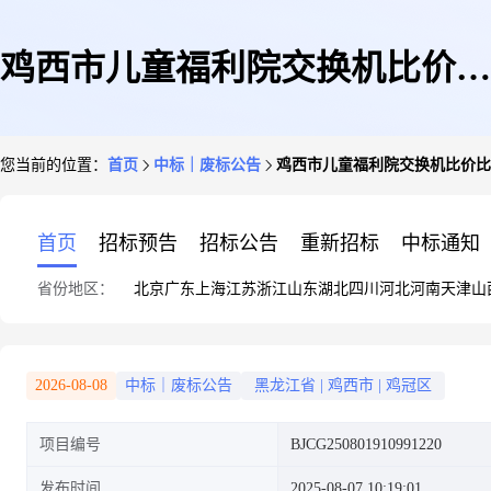
鸡西市儿童福利院交换机比价比
您当前的位置：
首页
中标｜废标公告
鸡西市儿童福利院交换机比价比
价采购终止公告
首页
招标预告
招标公告
重新招标
中标通知
省份地区：
北京
广东
上海
江苏
浙江
山东
湖北
四川
河北
河南
天津
山
2026-08-08
中标｜废标公告
黑龙江省
|
鸡西市
|
鸡冠区
项目编号
BJCG250801910991220
发布时间
2025-08-07 10:19:01