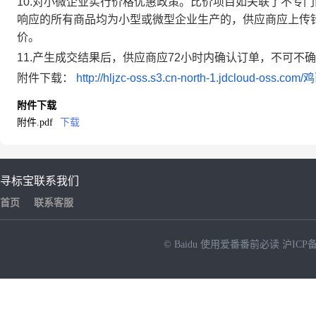
10.对小微企业实行价格优惠政策。比价项目如关联了不专
响应的所有商品均为小型或微型企业生产的，供应商应上传
价。
11.产生成交结果后，供应商应72小时内确认订单，不可
附件下载：
http://hljzc-oss.s3.cn-north-1.jdcl
附件下载
附件.pdf
下载
寻标宝
联系我们
首页
联系客服
© Baidu
使用爱番番前必读
沪ICP备
NEW
HOT