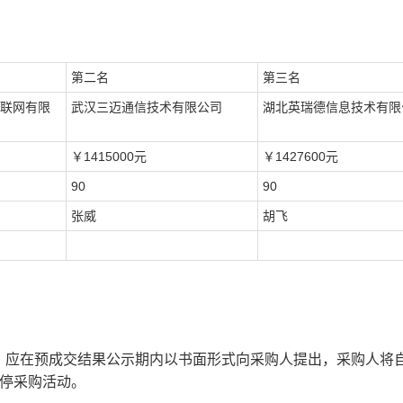
第二名
第三名
联网有限
武汉三迈通信技术有限公司
湖北英瑞德信息技术有限
￥
1415000
元
￥
1427600
元
90
90
张威
胡飞
，应在预成交结果公示期内以书面形式向采购人提出，采购人将
停采购活动。