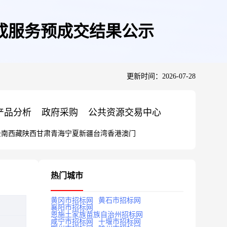
成服务预成交结果公示
更新时间：2026-07-28
产品分析
政府采购
公共资源交易中心
云南
西藏
陕西
甘肃
青海
宁夏
新疆
台湾
香港
澳门
热门城市
黄冈市招标网
黄石市招标网
襄阳市招标网
恩施土家族苗族自治州招标网
咸宁市招标网
十堰市招标网