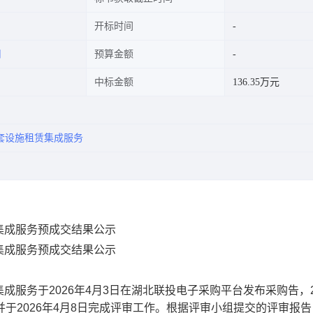
开标时间
司
预算金额
中标金额
136.35万元
套设施租赁集成服务
集成服务预成交结果公示
集成服务
预成交结果公示
集成服务
于
2026
年
4
月
3
日在湖北联投电子采购平台发布采购告，
并于
2026
年
4
月
8
日完成评审工作。根据评审小组提交的评审报告