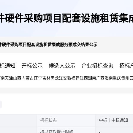
件硬件采购项目配套设施租赁集
件硬件采购项目配套设施租赁集成服务预成交结果公示
标通知
开标公示
候选人公示
企业招标查询
招标
河南
天津
山西
内蒙古
辽宁
吉林
黑龙江
安徽
福建
江西
湖南
广西
海南
重庆
贵州
招标状态
中标｜中标通知
标书获取截止时间