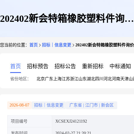
202402新会特箱橡胶塑料件询价
您当前的位置：
首页
招标｜信息变更
202402新会特箱橡胶塑料件询价项目-
项目-
首页
招标预告
招标公告
重新招标
中标通知
省份地区：
北京
广东
上海
江苏
浙江
山东
湖北
四川
河北
河南
天津
山
E24CHJ04[XCSEXJ24121192]
2026-08-07
招标｜信息变更
广东省
|
江门市
|
新会区
项目编号
XCSEXJ24121192
变更公告
发布时间
2024-02-27 21:20:21