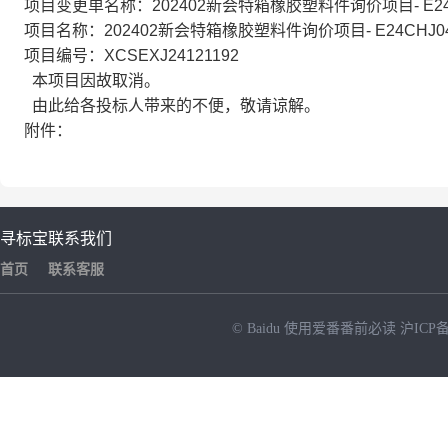
项目变更单名称：202402新会特箱橡胶塑料件询价项目- E24
项目名称：202402新会特箱橡胶塑料件询价项目- E24CHJ0
项目编号：XCSEXJ24121192
本项目因故取消。
由此给各投标人带来的不便，敬请谅解。
附件：
寻标宝
联系我们
首页
联系客服
© Baidu
使用爱番番前必读
沪ICP备
NEW
HOT