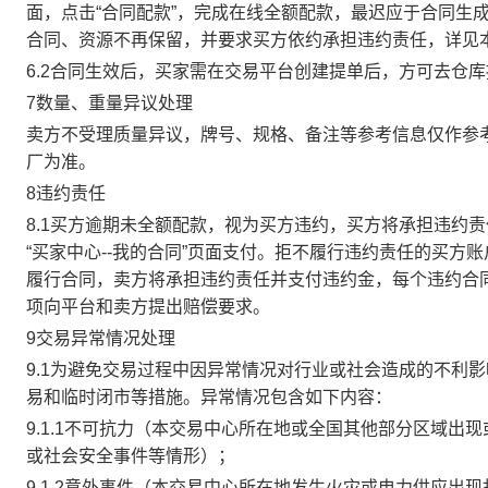
面，点击“合同配款”，完成在线全额配款，最迟应于合同生成当
合同、资源不再保留，并要求买方依约承担违约责任，详见
6.2合同生效后，买家需在交易平台创建提单后，方可去仓
7数量、重量异议处理
卖方不受理质量异议，牌号、规格、备注等参考信息仅作参
厂为准。
8违约责任
8.1买方逾期未全额配款，视为买方违约，买方将承担违约
“买家中心--我的合同”页面支付。拒不履行违约责任的买
履行合同，卖方将承担违约责任并支付违约金，每个违约合同
项向平台和卖方提出赔偿要求。
9交易异常情况处理
9.1为避免交易过程中因异常情况对行业或社会造成的不利
易和临时闭市等措施。异常情况包含如下内容：
9.1.1不可抗力（本交易中心所在地或全国其他部分区域
或社会安全事件等情形）；
9.1.2意外事件（本交易中心所在地发生火灾或电力供应出