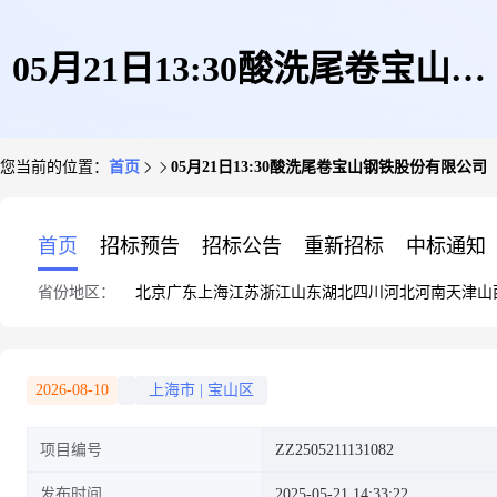
05月21日13:30酸洗尾卷宝山钢
您当前的位置：
首页
05月21日13:30酸洗尾卷宝山钢铁股份有限公司
铁股份有限公司
首页
招标预告
招标公告
重新招标
中标通知
省份地区：
北京
广东
上海
江苏
浙江
山东
湖北
四川
河北
河南
天津
山
2026-08-10
上海市
|
宝山区
项目编号
ZZ2505211131082
发布时间
2025-05-21 14:33:22