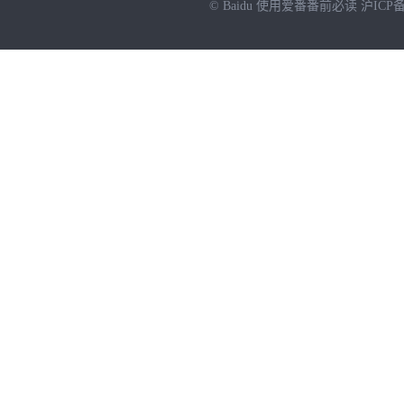
© Baidu
使用爱番番前必读
沪ICP备
NEW
HOT
暂时没有搜索结果…