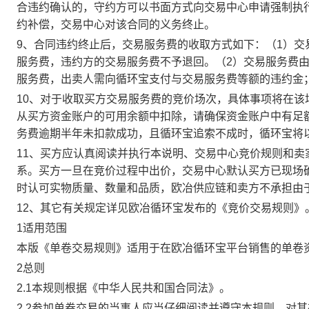
合违约确认的，守约方可以书面方式向交易中心申请强制执
约补偿，交易中心对该合同的义务终止。
9、合同违约终止后，交易服务费的收取方式如下：（1）
服务费，违约方的交易服务费不予退回。（2）交易服务费
服务费，出卖人需向循环宝支付与交易服务费等额的违约金
10、对于收取买方交易服务费的竞价场次，具体事项将在
从买方资金账户的可用余额中扣除，请确保资金账户中有足
务费逾期半年未扣款成功，且循环宝追索不成时，循环宝将
11、买方应认真阅读并执行本说明、交易中心竞价规则和
系。买方一旦在竞价过程中出价，交易中心默认买方已现场
时认可实物质量、数量和品质，欧冶供应链和卖方不承担由
12、其它有关规定详见欧冶循环宝发布的《竞价交易规则》
1适用范围
本版《单卷交易规则》适用于在欧冶循环宝平台销售的单卷
2总则
2.1本规则根据《中华人民共和国合同法》。
2.2参加单卷交易的当事人应当仔细阅读并遵守本规则，对