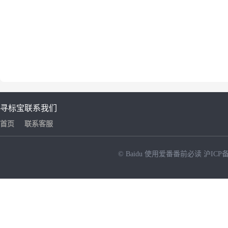
寻标宝
联系我们
首页
联系客服
© Baidu
使用爱番番前必读
沪ICP备
NEW
HOT