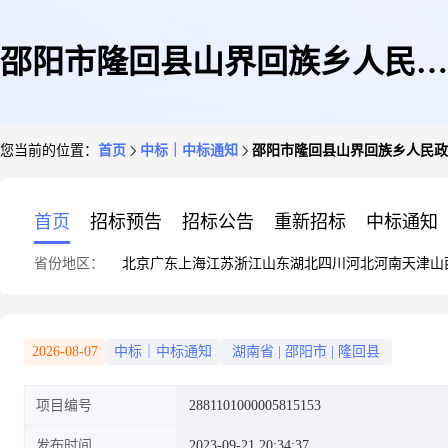
邵阳市隆回县山界回族乡人民政
您当前的位置：
首页
中标｜中标通知
邵阳市隆回县山界回族乡人民政
府关于广告牌的网上超市采购项
首页
招标预告
招标公告
重新招标
中标通知
省份地区：
北京
广东
上海
江苏
浙江
山东
湖北
四川
河北
河南
天津
山
目成交公告5
2026-08-07
中标｜中标通知
湖南省
|
邵阳市
|
隆回县
项目编号
2881101000005815153
发布时间
2023-09-21 20:34:37