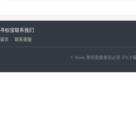
寻标宝
联系我们
首页
联系客服
© Baidu
使用爱番番前必读
沪ICP备
NEW
HOT