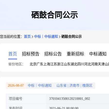
硒鼓合同公示
您当前的位置：
首页
中标｜中标通知
硒鼓合同公示
首页
招标预告
招标公告
重新招标
中标通知
省份地区：
北京
广东
上海
江苏
浙江
山东
湖北
四川
河北
河南
天津
山
2026-08-07
中标｜中标通知
山东省
|
济南市
|
槐荫区
项目编号
37010413500120210001_002
发布时间
2021-06-21 00:00:00