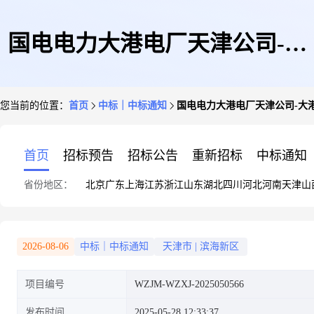
国电电力大港电厂天津公司-大
您当前的位置：
首页
中标｜中标通知
国电电力大港电厂天津公司-大
港电厂-锅炉辅机设备配件采购-
首页
招标预告
招标公告
重新招标
中标通知
省份地区：
北京
广东
上海
江苏
浙江
山东
湖北
四川
河北
河南
天津
山
询比价采购-物资询价采购结果
2026-08-06
中标｜中标通知
天津市
|
滨海新区
项目编号
WZJM-WZXJ-2025050566
公告
发布时间
2025-05-28 12:33:37