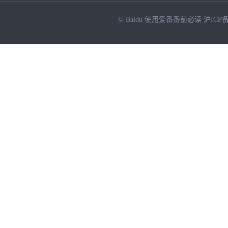
© Baidu
使用爱番番前必读
沪ICP备
NEW
HOT
暂时没有搜索结果…