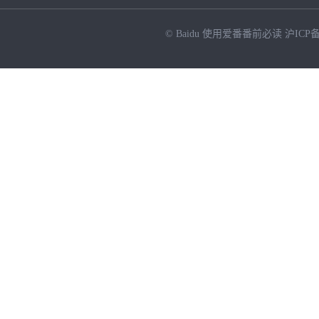
© Baidu
使用爱番番前必读
沪ICP备
NEW
HOT
暂时没有搜索结果…