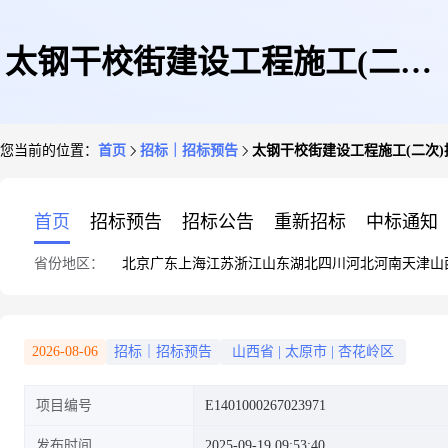
太钢干校街建设工程施工(二次)
您当前的位置：
首页
招标｜招标预告
太钢干校街建设工程施工(二次)
招标公告
首页
招标预告
招标公告
重新招标
中标通知
省份地区：
北京
广东
上海
江苏
浙江
山东
湖北
四川
河北
河南
天津
山
2026-08-06
招标｜招标预告
山西省
|
太原市
|
杏花岭区
项目编号
E1401000267023971
发布时间
2025-09-19 09:53:40