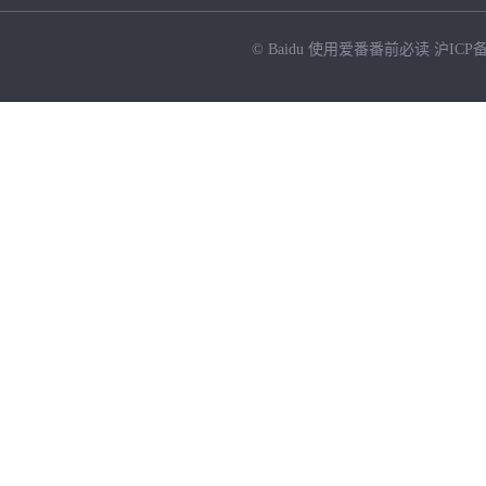
© Baidu
使用爱番番前必读
沪ICP备
NEW
HOT
暂时没有搜索结果…