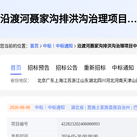
沿渡河聂家沟排洪沟治理项目中
您当前的位置：
首页
中标｜中标通知
沿渡河聂家沟排洪沟治理项目中
标成交公告
首页
招标预告
招标公告
重新招标
中标通知
省份地区：
北京
广东
上海
江苏
浙江
山东
湖北
四川
河北
河南
天津
山
2026-08-08
中标｜中标通知
湖北省
|
恩施土家族苗族自治州
|
项目编号
422823202406000093
发布时间
2024-05-30 00:00:00