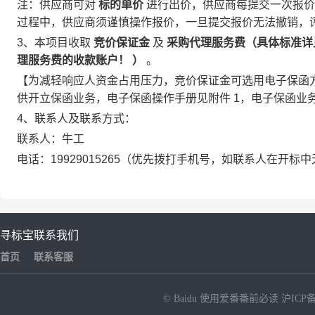
注：供应商可对
标的单价
进行出价，供应商每提交一次报价
过程中，供应商须谨慎操作报价，一旦提交报价无法撤销，
3、本项目收取
竞价保证金
及
采购代理服务费（具体标准详
理服务费的收款账户！
）
。
【为减轻响应人资金占用压力，竞价保证金可选用电子保函
供开立保函业务，电子保函操作手册见附件
1，电子保函业务咨
4、联系人及联系方式：
联系人：牛工
电话：19929015265（优先拨打手机号，如联系人在开标中
寻标宝
联系我们
首页
联系客服
© Baidu
使用爱番番前必读
沪ICP备