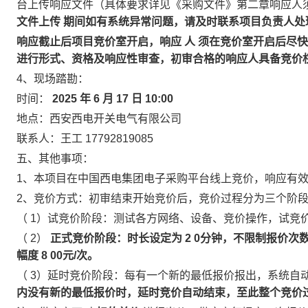
台上传响应文件（具体要求详见《采购文件》第二章响应人
文件上传
期间如有系统异常问题，请及时联系项目负责人处
响应截止后项目竞价室开启，响应
人
须在竞价室开启后尽快
进行形式、资格及响应性审查，初审合格的响应人具备竞价
4、现场踏勘：
时间：
2025
年
6
月
17
日
10:00
地点：西安西电开关电气有限公司
联系人：王工
17792819085
五、其他事项：
1、本项目在中国西电集团电子采购平台线上竞价，响应有效
2、竞价方式：初审结束开始竞价后，竞价过程分为三个阶
（
1）试竞价阶段：测试各方网络、设备、竞价操作，试竞
（
2）
正式竞价阶段：时长设定为
2
0分钟，不限制报价次
幅度
8
00元/次。
（
3）延时竞价阶段：每有一个新的最低报价报出，系统自
内没有新的最低报价时，延时竞价自动结束，至此整个竞价