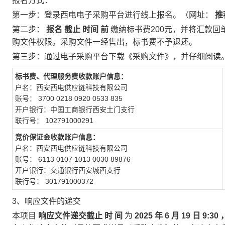
报名方式：
第一步：登录西电电子采购平台进行线上报名。（网址：
推
第二步：
报名
截止
时间
前
缴纳标书费200元，并将汇款回
购文件权限。采购文件一经售出，标书费不予退还。
第三步：通过电子采购平台下载《采购文件》，并仔细阅读
标书费、代理服务费收款账户信息：
户名：西安西电供应链科技有限公司
账号：
3700
0218
0920
0533
835
开户银行：中国工商银行西安土门支行
联行号：
102791000291
竞价保证金收款账户信息：
户名：西安西电供应链科技有限公司
账号：
6113
0107
1013
0030
89876
开户银行：交通银行西安城西支行
联行号：
301791000372
3、响应文件的递交
本项目
响应文件递交截止
时
间
为
2025
年
6
月
19
日
9:30