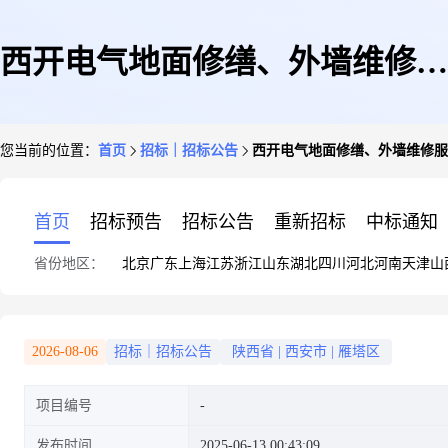
西开电气地面修缮、外墙维修服
您当前的位置：
首页
招标｜招标公告
西开电气地面修缮、外墙维修服
务项目采购项目公告
首页
招标预告
招标公告
重新招标
中标通知
省份地区：
北京
广东
上海
江苏
浙江
山东
湖北
四川
河北
河南
天津
山
2026-08-06
招标｜招标公告
陕西省
|
西安市
|
雁塔区
项目编号
发布时间
2025-06-13 00:43:09