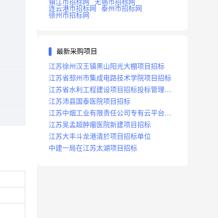
镇江市招标网
无锡市招标网
连云港市招标网
泰州市招标网
徐州市招标网
最新采购项目
江苏徐州汉王镇黑山阳光大棚项目招标
江苏省邳州市集成电路技术学院项目招标
江苏省水利工程建设项目招标投标管理办
法
江苏沛县国泰医院项目招标
江苏中烟工业有限责任公司专有云平台扩
容项目招标
江苏吴孟超肿瘤医院新建项目招标
江苏大丰斗龙港清於项目招标单位
中建一局在江苏太湖项目招标