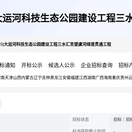
0-X05]大运河科技生态公园建设工
010-X05]大运河科技生态公园建设工程三水汇至望虞河绿道贯通工程
标通知
开标公示
候选人公示
企业招标查询
招标
河南
天津
山西
内蒙古
辽宁
吉林
黑龙江
安徽
福建
江西
湖南
广西
海南
重庆
贵州
招标状态
招标｜招
标书获取截止时间