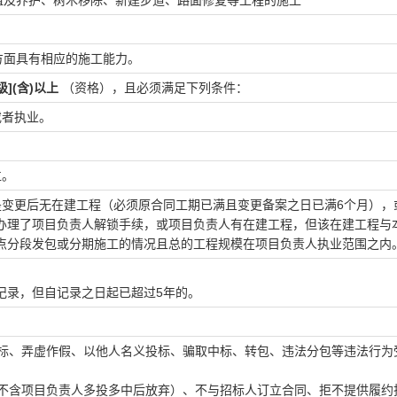
植及养护、树木移除、新建步道、路面修复等工程的施工
方面具有相应的施工能力。
](含)以上
（资格），且必须满足下列条件：
或者执业。
；
位。
是变更后无在建工程（必须原合同工期已满且变更备案之日已满6个月），
办理了项目负责人解锁手续，或项目负责人有在建工程，但该在建工程与
点分段发包或分期施工的情况且总的工程规模在项目负责人执业范围之内
记录，但自记录之日起已超过5年的。
串通投标、弄虚作假、以他人名义投标、骗取中标、转包、违法分包等违法行为
资格（不含项目负责人多投多中后放弃）、不与招标人订立合同、拒不提供履约