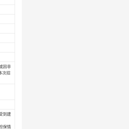
或因非
本次招
。
受到建
担保情