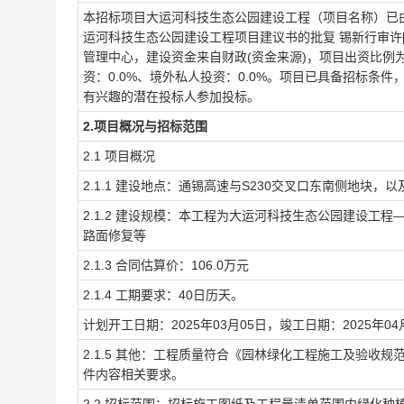
本招标项目
大运河科技生态公园建设工程
（项目名称）已
运河科技生态公园建设工程项目建议书的批复 锡新行审许[20
管理中心
，建设资金来自
财政
(资金来源)，项目出资比例
资：0.0%、境外私人投资：0.0%
。项目已具备招标条件
有兴趣的潜在投标人参加投标。
2.项目概况与招标范围
2.1 项目概况
2.1.1 建设地点：
通锡高速与S230交叉口东南侧地块，以
2.1.2 建设规模：
本工程为大运河科技生态公园建设工程
路面修复等
2.1.3 合同估算价：
106.0
万元
2.1.4 工期要求：
40
日历天。
计划开工日期：
2025年03月05日
，竣工日期：
2025年04
2.1.5 其他：
工程质量符合《园林绿化工程施工及验收规范》
件内容相关要求。