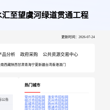
程三水汇至望虞河绿道贯通工程
更新时间：2026-07-24
产品分析
政府采购
公共资源交易中心
云南
西藏
陕西
甘肃
青海
宁夏
新疆
台湾
香港
澳门
热门城市
常州市招标网
淮安市招标网
标公告
宿迁市招标网
苏州市招标网
盐城市招标网
扬州市招标网
南京市招标网
南通市招标网