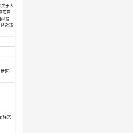
以
关于大
设项目
组织投
，特邀请
建步道、
招标文