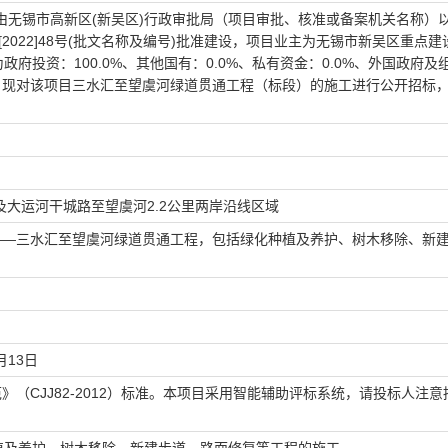
由
无锡市高新区(新吴区)行政审批局
（项目审批、核准或备案机关名称）
22]48号
(批文名称及编号)批准建设，项目业主为
无锡市新吴区重点建
为
政府投资：100.0%、其他国有：0.0%、私有资金：0.0%、外国政府及
，现对该项目
三水汇至望虞河绿道贯通工程
（标段）的施工进行公开招标
及大运河干城路至望虞河2.2公里两岸沿线区域
——三水汇至望虞河绿道贯通工程，包括绿化种植及养护、树木移除、新
月13日
（CJJ82-2012）标准。本项目采用智能辅助评标系统，请投标人注意