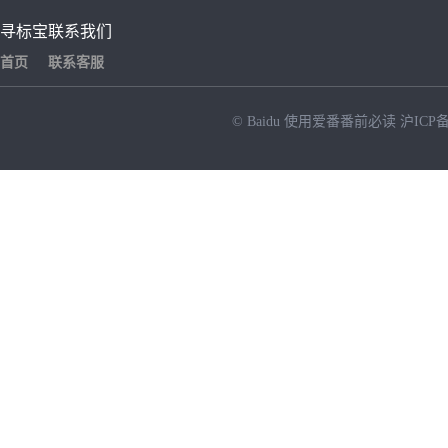
寻标宝
联系我们
首页
联系客服
© Baidu
使用爱番番前必读
沪ICP备
NEW
HOT
暂时没有搜索结果…