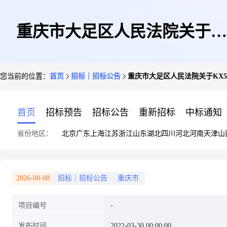
重庆市大足区人民法院关于
您当前的位置：
首页
招标｜招标公告
重庆市大足区人民法院关于KX5
KX53翡翠八卦吊牌(第一次拍
首页
招标预告
招标公告
重新招标
中标通知
省份地区：
北京
广东
上海
江苏
浙江
山东
湖北
四川
河北
河南
天津
山
卖)的公告
2026-08-08
招标｜招标公告
重庆市
项目编号
发布时间
2022-03-30 00:00:00