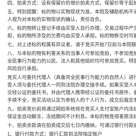
四、拍卖方式：设有保留价的增价拍卖方式，保留价等于起
五、特别提醒：标的物以实物现状为准，本院及辅助机构不
人视为对本标的实物现状的确认，责任自负。
六、标的物转让登记手续由买受人自行办理，交易过程中产
担，标的物所涉及的欠费均由买受人承担。标的物移交时可
七、对上述标的权属有异议者，请于竞买开始7日前与本院
八、与本标的物有利害关系的当事人可参加竞拍，不参加竞
全民事行为能力的公民、法人和其他组织均可参加竞买。特
风险自行承担。
竞买人可委托代理人（具备完全民事行为能力的自然人）进
受人须与委托代理人一同到法院办理交接手续。如果买受人
交经公证的委托书，并由代理人携带经公证的委托书原件、
手续不全，竞买活动认定为参拍人的个人行为，成交后裁定
九、拍卖竞价前将通过网拍系统将在竞买人支付宝账户内冻
保证金自动解冻，冻结期间不计利息。本标的物竞得者原冻
十、拍卖余款请在拍卖成交后七日内缴纳，可通过银行付款
1、银行付款方式：银行汇款到法院指定账户