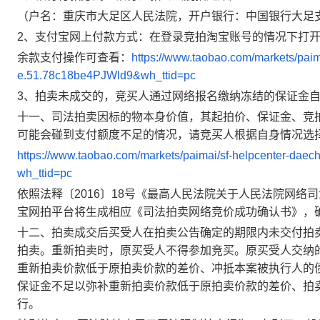
（户名：重庆市大足区人民法院，开户银行：中国银行大足支行，账号
2、支付宝网上付款方式：在登录竞拍淘宝账号的情况下打
余款支付操作可查看：
https://www.taobao.com/markets/pa
e.51.78c18be4PJWld9&wh_ttid=pc
3、拍卖未成交的，竞买人通过网络报名缴纳冻结的保证金
十一、司法拍卖因标的物本身价值，其起拍价、保证金、竞
可能会碰到支付额度不足的情况，请竞买人根据自身情况选
https://www.taobao.com/markets/paimai/sf-helpcenter-d
wh_ttid=pc
依照法释〔2016〕18号《最高人民法院关于人民法院网
宝网拍平台将生成相应《司法拍卖网络竞价成功确认书》，
十二、拍卖成交后买受人在拍卖公告确定的期限内未交付拍
拍卖。重新拍卖时，原买受人不得参加竞买。原买受人交纳
重新拍卖价款低于原拍卖价款的差价、冲抵本案被执行人的
保证金不足以弥补重新拍卖价款低于原拍卖价款的差价、拍
行。