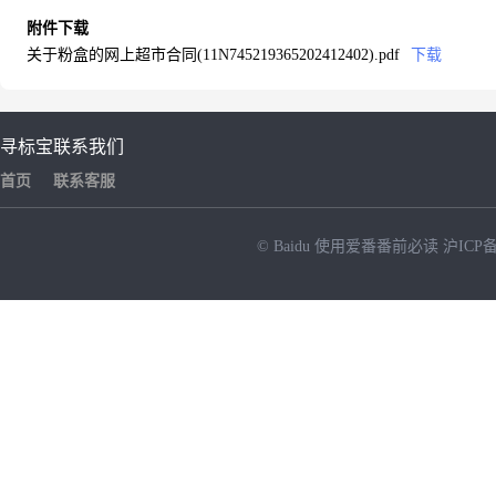
附件下载
关于粉盒的网上超市合同(11N745219365202412402).pdf
下载
寻标宝
联系我们
首页
联系客服
© Baidu
使用爱番番前必读
沪ICP备
NEW
HOT