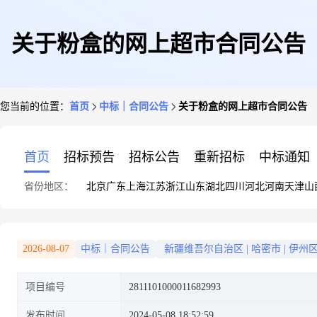
关于粉盒的网上超市合同公告
您当前的位置：
首页
中标｜合同公告
关于粉盒的网上超市合同公告
首页
招标预告
招标公告
重新招标
中标通知
省份地区：
北京
广东
上海
江苏
浙江
山东
湖北
四川
河北
河南
天津
山
2026-08-07
中标｜合同公告
新疆维吾尔自治区
|
哈密市
|
伊州
项目编号
2811101000011682993
发布时间
2024-05-08 18:52:59