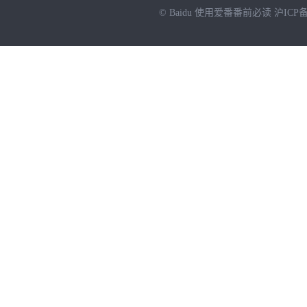
© Baidu
使用爱番番前必读
沪ICP备
NEW
HOT
暂时没有搜索结果…