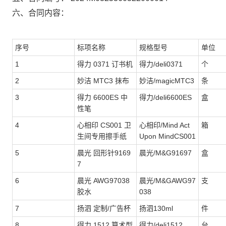
六、合同内容：
序号
标项名称
规格型号
单位
1
得力 0371 订书机
得力/deli0371
个
2
妙洁 MTC3 抹布
妙洁/magicMTC3
条
3
得力 6600ES 中
得力/deli6600ES
盒
性笔
4
心相印 CS001 卫
心相印/Mind Act
箱
生间专用擦手纸
Upon MindCS001
5
晨光 回形针9169
晨光/M&G91697
盒
7
6
晨光 AWG97038
晨光/M&GAWG97
支
胶水
038
7
扬泗 定制/广告杯
扬泗130ml
件
8
得力 1512 算术型
得力/deli1512
台