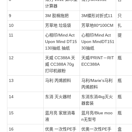
计算器
9
3M 胶棉拖把
3M蝶形对折式11
只
10
芳草地 垃圾袋
芳草地80*100CM
扎
11
心相印/Mind Act
心相印/Mind Act
提
Upon Mind DT15
Upon MindDT151
130抽纸 抽纸
30抽纸
12
天威 CC388A 天
天威/PRINT－RIT
瓶
威 CC388A 70g
ECC388A
打印机碳粉
13
马利 丙烯颜料
马利/Marie's马利
瓶
丙烯颜料
14
东消 灭火器材
东消东消4kg灭火
瓶
器套装
15
蓝月亮 家居消毒
蓝月亮/Blue moo
瓶
液
n无型号
16
优奥 一次性PE手
优奥一次性PE手
盒