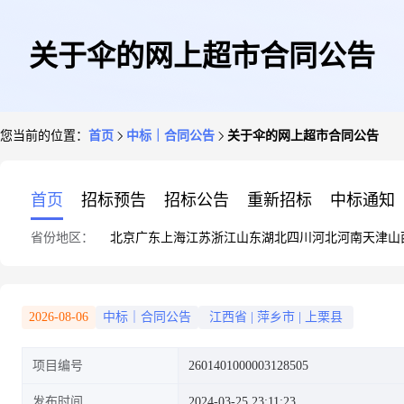
关于伞的网上超市合同公告
您当前的位置：
首页
中标｜合同公告
关于伞的网上超市合同公告
首页
招标预告
招标公告
重新招标
中标通知
省份地区：
北京
广东
上海
江苏
浙江
山东
湖北
四川
河北
河南
天津
山
2026-08-06
中标｜合同公告
江西省
|
萍乡市
|
上栗县
项目编号
2601401000003128505
发布时间
2024-03-25 23:11:23