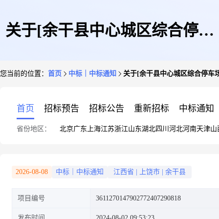
关于[余干县中心城区综合停车
您当前的位置：
首页
中标｜中标通知
关于[余干县中心城区综合停车
场建设项目]中选结果的公告
首页
招标预告
招标公告
重新招标
中标通知
省份地区：
北京
广东
上海
江苏
浙江
山东
湖北
四川
河北
河南
天津
山
2026-08-08
中标｜中标通知
江西省
|
上饶市
|
余干县
项目编号
3611270147902772407290818
发布时间
2024-08-02 09:53:23