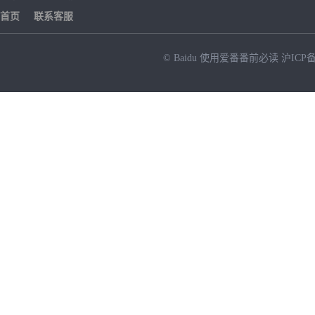
首页
联系客服
© Baidu
使用爱番番前必读
沪ICP备
NEW
HOT
暂时没有搜索结果…