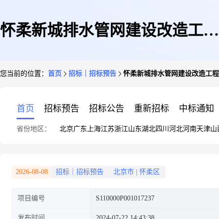
怀柔新城排水管网建设改造工程
您当前的位置：
首页
招标｜招标预告
怀柔新城排水管网建设改造工程(
(施工)
首页
招标预告
招标公告
重新招标
中标通知
省份地区：
北京
广东
上海
江苏
浙江
山东
湖北
四川
河北
河南
天津
山
2026-08-08
招标｜招标预告
北京市
|
怀柔区
项目编号
S110000P001017237
发布时间
2024-07-22 14:43:38