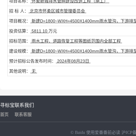
项目名称：
怀柔新城排水管网建设改造工程（施工）
招 标 人：
北京市怀柔区城市管理委员会
项目概况：
新建D=1800~WXH=4500X1400mm雨水管沟
投资估算：
5811.10
万元
招标范围：
雨水工程、道路恢复工程等图纸范围内全部工程
建设规模：
新建D=1800~WXH=4500X1400mm雨水管沟
预计招标公告发布时间：
2024年08月23日
其他说明：
无
寻标宝
联系我们
首页
联系客服
© Baidu
使用爱番番前必读
沪ICP备