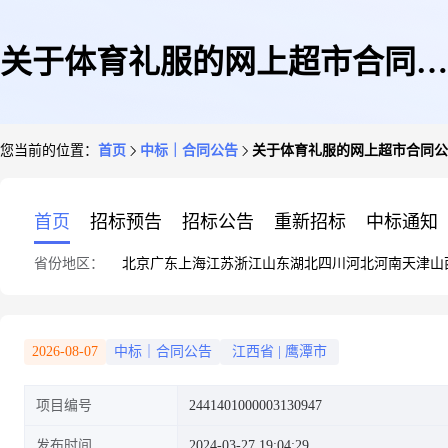
关于体育礼服的网上超市合同公
您当前的位置：
首页
中标｜合同公告
关于体育礼服的网上超市合同公
告
首页
招标预告
招标公告
重新招标
中标通知
省份地区：
北京
广东
上海
江苏
浙江
山东
湖北
四川
河北
河南
天津
山
2026-08-07
中标｜合同公告
江西省
|
鹰潭市
项目编号
2441401000003130947
发布时间
2024-03-27 19:04:29