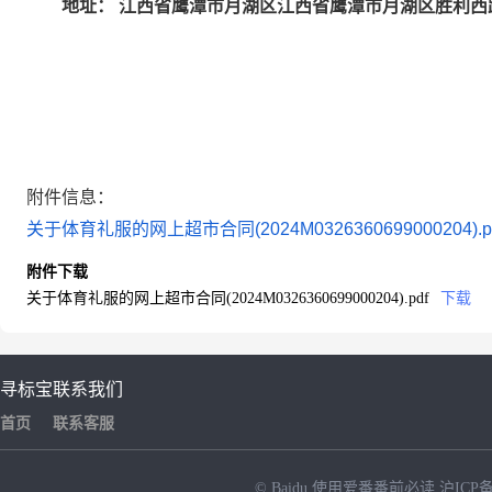
江西省鹰潭市月湖区江西省鹰潭市月湖区胜利西路
地址：
附件信息：
关于体育礼服的网上超市合同(2024M0326360699000204).p
附件下载
关于体育礼服的网上超市合同(2024M0326360699000204).pdf
下载
寻标宝
联系我们
首页
联系客服
© Baidu
使用爱番番前必读
沪ICP备