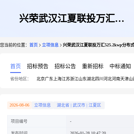
兴荣武汉江夏联投万汇
您当前的位置：
首页
立项信息
兴荣武汉江夏联投万汇525.2kwp分布
525.2kwp分布式光伏发电项目
首页
招标预告
招标公告
重新招标
中标通知
省份地区：
北京
广东
上海
江苏
浙江
山东
湖北
四川
河北
河南
天津
山
(二期)
2026-08-06
立项信息
湖北省
|
武汉市
|
江夏区
项目编号
发布时间
2026-01-28 10:47:20