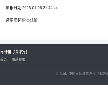
申报日期:2026-01-26 21:44:44
备案证状态:已注销
寻标宝
联系我们
首页
联系客服
© Baidu
使用爱番番前必读
沪ICP备
NEW
HOT