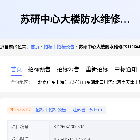
苏研中心大楼防水维修
您当前的位置：
首页
招标｜招标公告
苏研中心大楼防水维修(XJ1260413
(XJ126041300507)
首页
招标预告
招标公告
重新招标
中标通知
省份地区：
北京
广东
上海
江苏
浙江
山东
湖北
四川
河北
河南
天津
山
2026-08-07
招标｜招标公告
江苏省
|
苏州市
项目编号
XJ126041300507
发布时间
2026-04-14 11:38:14