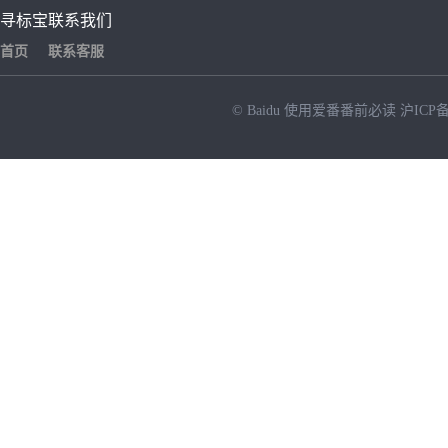
寻标宝
联系我们
首页
联系客服
© Baidu
使用爱番番前必读
沪ICP备
NEW
HOT
暂时没有搜索结果…