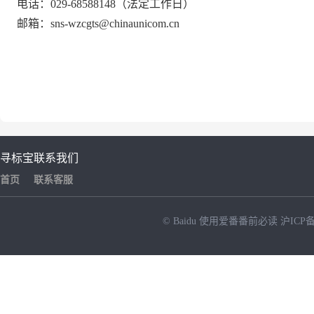
电话：029-68588148（法定工作日）
邮箱：sns-wzcgts@chinaunicom.cn
寻标宝
联系我们
首页
联系客服
© Baidu
使用爱番番前必读
沪ICP备
NEW
HOT