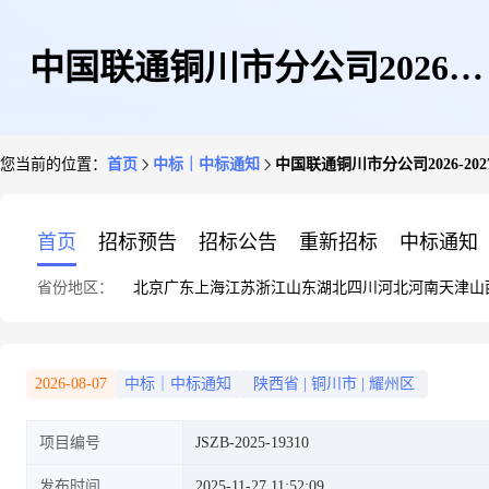
中国联通铜川市分公司2026-
您当前的位置：
首页
中标｜中标通知
中国联通铜川市分公司2026-
2027年度消防维保服务采购项目
首页
招标预告
招标公告
重新招标
中标通知
省份地区：
北京
广东
上海
江苏
浙江
山东
湖北
四川
河北
河南
天津
山
中选侯选人公示
2026-08-07
中标｜中标通知
陕西省
|
铜川市
|
耀州区
项目编号
JSZB-2025-19310
发布时间
2025-11-27 11:52:09