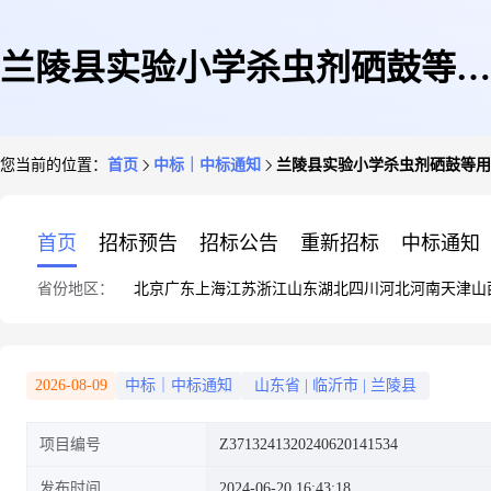
兰陵县实验小学杀虫剂硒鼓等用
您当前的位置：
首页
中标｜中标通知
兰陵县实验小学杀虫剂硒鼓等用
品网上商城超市直购成交结果公
首页
招标预告
招标公告
重新招标
中标通知
省份地区：
北京
广东
上海
江苏
浙江
山东
湖北
四川
河北
河南
天津
山
告
2026-08-09
中标｜中标通知
山东省
|
临沂市
|
兰陵县
项目编号
Z3713241320240620141534
发布时间
2024-06-20 16:43:18