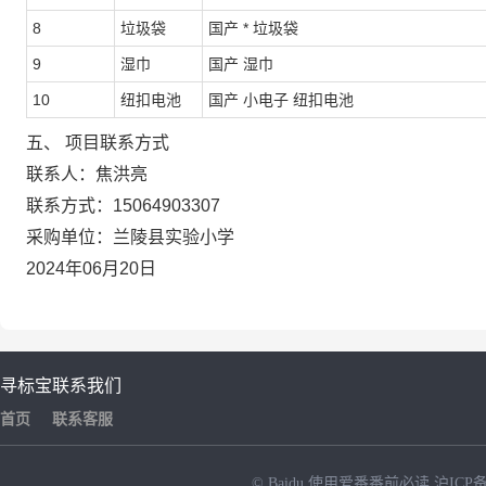
8
垃圾袋
国产 * 垃圾袋
9
湿巾
国产 湿巾
10
纽扣电池
国产 小电子 纽扣电池
五、 项目联系方式
联系人：焦洪亮
联系方式：15064903307
采购单位：兰陵县实验小学
2024年06月20日
寻标宝
联系我们
首页
联系客服
© Baidu
使用爱番番前必读
沪ICP备