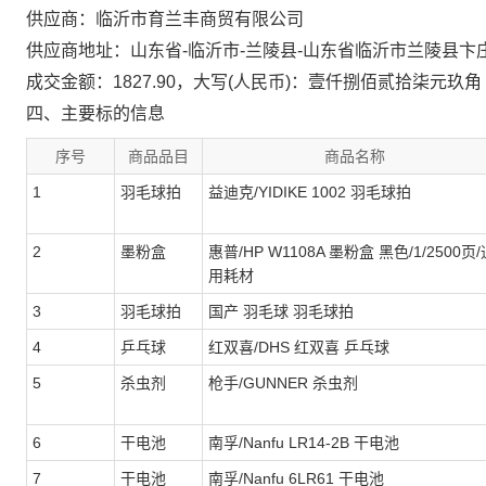
供应商：临沂市育兰丰商贸有限公司
供应商地址：山东省-临沂市-兰陵县-山东省临沂市兰陵县卞庄
成交金额：1827.90，大写(人民币)：壹仟捌佰贰拾柒元玖角
四、主要标的信息
序号
商品品目
商品名称
1
羽毛球拍
益迪克/YIDIKE 1002 羽毛球拍
2
墨粉盒
惠普/HP W1108A 墨粉盒 黑色/1/2500页/
用耗材
3
羽毛球拍
国产 羽毛球 羽毛球拍
4
乒乓球
红双喜/DHS 红双喜 乒乓球
5
杀虫剂
枪手/GUNNER 杀虫剂
6
干电池
南孚/Nanfu LR14-2B 干电池
7
干电池
南孚/Nanfu 6LR61 干电池