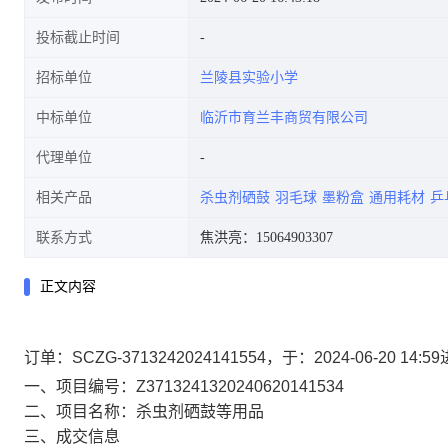
投标截止时间
招标单位
兰陵县实验小学
中标单位
临沂市育兰丰商贸有限公司
代理单位
相关产品
杀虫剂硒鼓
羽毛球
墨粉盒
通用耗材
乒
联系方式
焦洪亮：15064903307
正文内容
订单：SCZG-3713242024141554，于：2024-06-2
一、项目编号：Z3713241320240620141534
二、项目名称：杀虫剂硒鼓等用品
三、成交信息