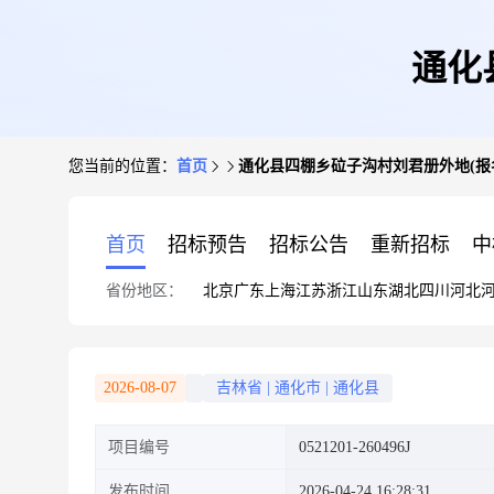
通化
您当前的位置：
首页
通化县四棚乡砬子沟村刘君册外地(报
首页
招标预告
招标公告
重新招标
中
省份地区：
北京
广东
上海
江苏
浙江
山东
湖北
四川
河北
2026-08-07
吉林省
|
通化市
|
通化县
项目编号
0521201-260496J
发布时间
2026-04-24 16:28:31