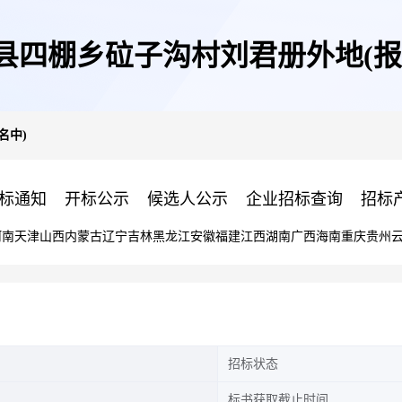
县四棚乡砬子沟村刘君册外地(报
名中)
标通知
开标公示
候选人公示
企业招标查询
招标
河南
天津
山西
内蒙古
辽宁
吉林
黑龙江
安徽
福建
江西
湖南
广西
海南
重庆
贵州
招标状态
标书获取截止时间