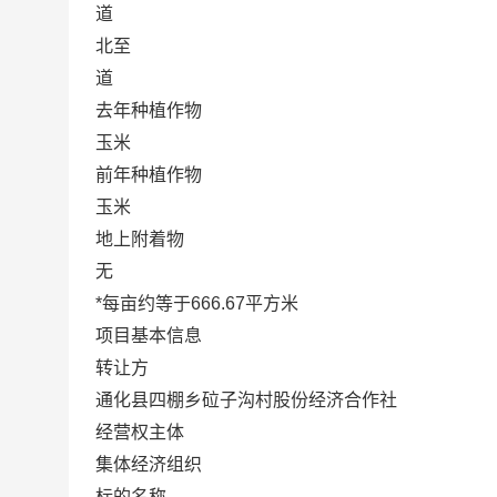
道
北至
道
去年种植作物
玉米
前年种植作物
玉米
地上附着物
无
*每亩约等于666.67平方米
项目基本信息
转让方
通化县四棚乡砬子沟村股份经济合作社
经营权主体
集体经济组织
标的名称