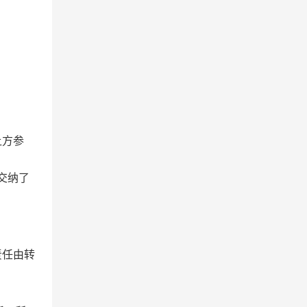
让方参
交纳了
责任由转