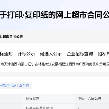
于打印/复印纸的网上超市合同
网上超市合同公告
标通知
开标公示
候选人公示
企业招标查询
招标
河南
天津
山西
内蒙古
辽宁
吉林
黑龙江
安徽
福建
江西
湖南
广西
海南
重庆
贵州
回族自治州
|
奇台县
招标状态
中标｜合同公告
标书获取截止时间