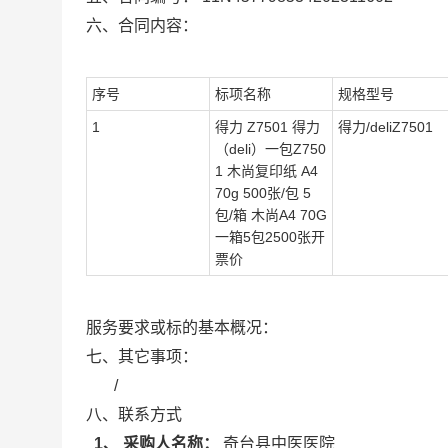
六、合同内容：
序号
标项名称
规格型号
1
得力 Z7501 得力
得力/deliZ7501
（deli）一包Z750
1 木尚复印纸 A4
70g 500张/包 5
包/箱 木尚A4 70G
一箱5包2500张开
票价
服务要求或标的基本概况：
七、其它事项：
/
八、联系方式
1、 采购人名称：
奇台县中医医院