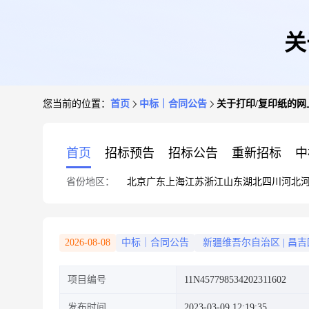
关
您当前的位置：
首页
中标｜合同公告
关于打印/复印纸的
首页
招标预告
招标公告
重新招标
中
省份地区：
北京
广东
上海
江苏
浙江
山东
湖北
四川
河北
2026-08-08
中标｜合同公告
新疆维吾尔自治区
|
昌吉
项目编号
11N457798534202311602
发布时间
2023-03-09 12:19:35