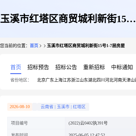
玉溪市红塔区商贸城利新街15号
您当前的位置：
首页
玉溪市红塔区商贸城利新街15号1-7层房屋
1-7层房屋
首页
招标预告
招标公告
重新招标
中标通知
省份地区：
北京
广东
上海
江苏
浙江
山东
湖北
四川
河北
河南
天津
山
2026-08-10
云南省
|
玉溪市
|
红塔区
项目编号
(2022)云0402执391号
发布时间
2025-06-05 12:47:52