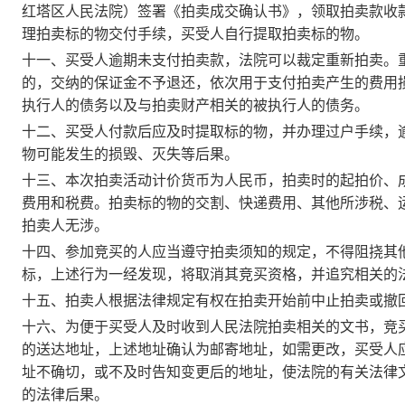
红塔区人民法院）签署《拍卖成交确认书》，领取拍卖款收
理拍卖标的物交付手续，买受人自行提取拍卖标的物。
十一、买受人逾期未支付拍卖款，法院可以裁定重新拍卖。
的，交纳的保证金不予退还，依次用于支付拍卖产生的费用
执行人的债务以及与拍卖财产相关的被执行人的债务。
十二、买受人付款后应及时提取标的物，并办理过户手续，
物可能发生的损毁、灭失等后果。
十三、本次拍卖活动计价货币为人民币，拍卖时的起拍价、
费用和税费。拍卖标的物的交割、快递费用、其他所涉税、
拍卖人无涉。
十四、参加竞买的人应当遵守拍卖须知的规定，不得阻挠其
标，上述行为一经发现，将取消其竞买资格，并追究相关的
十五、拍卖人根据法律规定有权在拍卖开始前中止拍卖或撤
十六、为便于买受人及时收到人民法院拍卖相关的文书，竞
的送达地址，上述地址确认为邮寄地址，如需更改，买受人
址不确切，或不及时告知变更后的地址，使法院的有关法律
的法律后果。