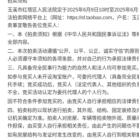
拍卖须知
玉溪市红塔区人民法院定于
20
25
年
6
月
9
日
10时至20
25
年
6月
法拍卖网络平台上（网址：
https://sf.taobao.com
，户名：玉
卖事宜敬告各位竞买人：
一、本《拍卖须知》根据《中华人民共和国民事诉讼法》等
全部内容。
二、本次拍卖活动遵循
“公开、公平、公正、诚实守信”的原
人必须遵守本须知的各项条款，并对自己的行为承担法律责
三、凡具备完全民事行为能力的自然人和法人均可参加竞买
如参与竞买人未开设淘宝账户，可委托代理人（具备完全民
托手续；竞买成功后，竞买人（法定代表人、其他组织的负
不全，竞买活动认定为委托代理人的个人行为。
因不符合条件参加竞买的，由竞买人自行承担相应的法律责
四、拍卖标的以现状进行拍卖，其外观、结构、固定装修及
记机关确定为准。拍卖人对房屋
、
车辆等拍卖物
外观、质量
作担保，由买受人自行承担相关责任，由此产生的问题也不
如有房屋结构与发证时发生改变的，由竞买人自行到相关职