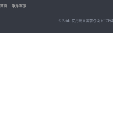
首页
联系客服
© Baidu
使用爱番番前必读
沪ICP备
NEW
HOT
暂时没有搜索结果…