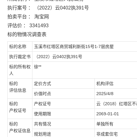
执行案号 ： （2022）云0402执391号
拍卖平台 ： 淘宝网
评估价 ： 3341493
标的
物
情况
调查
表
标的名称
玉溪市红塔区商贸城利新街
15
号
1-7
层房屋
执行裁定书
（
2022）云0402执391号
标的
所有权
徐
**
人
标的
定价方式
机构评估
评估信息
价值时点
2025/4/8
标的
产权证号
云（
2018）红塔区不
产权
证号
使用期限
2069-01-01
标的
共有情况
单独所有
产权证信息
规划用途
非成套住宅