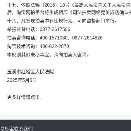
十七、依照法释〔
2016
〕
18
号《最高人民法院关于人民法院
后，淘宝网拍平台将生成相应《司法拍卖网络竞价成功确认
十八、凡发现拍卖中有违规行为，可
向监督部门
举报。
举报监督电话：
0877-2617506
拍卖
咨询电话：
400-1571060、
0877-26
14826
淘宝技术咨询：
400-822-2870
本规则其他未尽事宜，请向拍卖人咨询。
玉溪市红塔区人民法院
20
25
年
5
月
6
日
更多详情请点击：
寻标宝
联系我们