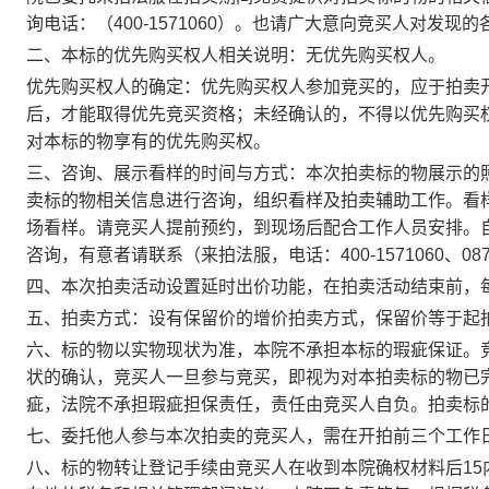
询电话：（400-1571060）。也请广大意向竞买人对发现的
二、
本标的
优先购买权人相关说明：
无优先购买权人。
优先购买权人的确定：优先购买权人参加竞买的，应于拍卖
后，才能取得优先竞买资格；未经确认的，不得以优先购买
对本标的物享有的优先购买权。
三、咨询、展示看样的时间与方式：
本次拍卖标的物展示的
卖标的物相关信息进行咨询，组织看样及拍卖辅助工作。看
场看样。请竞买人提前预约，到现场后配合工作人员安排。
咨询
，
有意者请联系
（
来拍法服
，电话：
400-1571060、087
四、本次拍卖活动设置延时出价功能，在拍卖活动结束前，
五、拍卖方式：设有保留价的增价拍卖方式，保留价等于起
六、标的物以实物现状为准，本院不承担本标的瑕疵保证
。
状的确认，
竞买人一旦参与竞买，即视为对本拍卖标的物已
疵，法院不承担瑕疵担保责任，
责任
由竞买人
自负。
拍卖标
七、委托他人参与本次拍卖的竞买人，需在开拍前三个工作
八
、
标的物转让登记手续由
竞买
人
在收到本院确权材料后
15