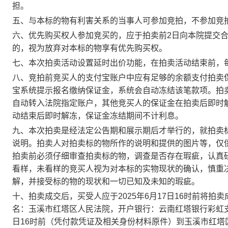
担。
五、与本标的物有利害关系的当事人可参加竞拍，不参加竞
六、优先购买权人参加竞买的，应于拍卖前
2
日向本院提交
的，视为放弃对本标的物享有优先购买权。
七、本次拍卖活动设置延时出价功能，在拍卖活动结束前，
八、竞拍前竞买人的支付宝账户中应有足够的余额支付拍卖
宝系统提示报名缴纳保证金，系统会自动冻结该笔款项。拍
自动转入法院指定账户，其他竞买人的保证金在拍卖后即时
动结束后即时解冻，保证金冻结期间不计利息。
九、本次拍卖是经法定公告期和展示期后才举行的，就拍卖
说明。拍卖人对拍卖标的物所作的说明和提供的图片等，仅
拍卖前必须仔细审查拍卖标的物，调查是否存在瑕疵，认真
看样，未看样的竞买人视为对本标的实物现状的确认，慎重
解，并接受标的物的现状和一切已知及未知的瑕疵。
十、拍卖成交后，买受人应于
20
25
年
6
月
17
日
16
时前
将拍卖
名：玉溪市红塔区人民法院，开户银行：云南红塔银行彩虹
日
16
时前
（凭付款凭证及相关身份材料原件）到玉溪市红塔