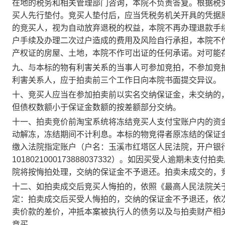
在地的税务和相关管理部门咨询，本院不负责答复。根据税
买人先行垫付。竞买人垫付后，应当凭税务机关开具的凭据
的竞买人，视为自动放弃退税的权益，本院不再办理退款手
户手续及办理二次过户造成的费用及风险自行承担，本院不
产权证的房屋、土地，本院不作可出证的任何承诺。
对可能
九
、与本标的物有利害关系的当事人可参加竞拍，不参加竞
利害关系人，应于拍卖前三个工作日向本院书面提交异议
。
十
、竞买人应当在参加拍卖前以实名交纳保证金，未交纳的
但债权数额小于保证金数额的按差额部分交纳。
十一
、拍卖竞价前淘宝系统将冻结竞买人支付宝账户内的资
动解冻，冻结期间不计利息。本标的物竞得者原冻结的保证
缴入法院指定账户
（户名：玉溪市红塔区人民法院，开户银
1018021000173888
037332
）。
如因买受人逾期未支付拍卖
院将按悔拍处理，交纳的保证金不予退还。
拍卖未成交的，
十二、如拍卖成交后竞买人悔拍的，依照《最高人民法院关
定：拍卖成交后买受人悔拍的，交纳的保证金不予退还，依
卖价款的差价，冲抵本案被执行人的债务以及与拍卖财产相
竞买。