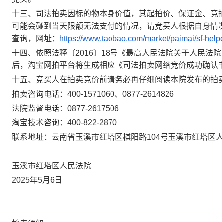
十
三
、司法拍卖因标的物本身价值，其起拍价、保证金、竞
可能会碰到当天限额无法支付的情况，请竞买人根据自身情
查询，网址：
https://www.taobao.com/market/paimai/sf-help
十
四
、依照法释〔
2016〕18号《最高人民法院关于人民
后，淘宝网拍平台将生成相应《司法拍卖网络竞价成功确认
十五、
竞买人在拍卖竞价前请务必再仔细阅读本院发布的拍
拍卖
咨询电话：
400-1571060、
0877-26
14826
法院监督电话：
0877-2617506
淘宝技术咨询：
400-822-2870
联系地址：云南省玉溪市红塔区棋阳路
104号
玉溪市红塔区
玉溪市红塔区人民法院
20
25
年
5
月
6
日