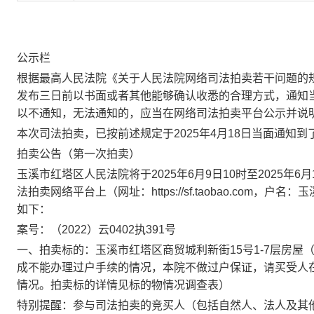
公示栏
根据最高人民法院《关于人民法院网络司法拍卖若干问题的
发布三日前以书面或者其他能够确认收悉的合理方式，通知
以不通知，无法通知的，应当在网络司法拍卖平台公示并说
本次司法拍卖
，
已按前述规定于
202
5
年
4
月
18
日
当面
通知到
拍卖公告
（
第一次
拍卖）
玉溪市红塔区人民法院将于
20
25
年
6
月
9
日
10时至20
25
年
6月
法拍卖网络平台上（网址：
https://sf.taobao.com
如下：
案号：
（
20
22
）云
0
402执391
号
一、
拍卖标的：
玉溪市红塔区商贸城利新街
15号1-7层房屋
成不能办理过户手续的情况，本院不做过户保证，请买受人
情况。拍卖标的
详情见标的物情况调查表）
特别提醒：参与司法拍卖的竞买人（包括自然人、法人及其