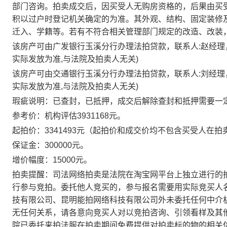
部门咨询。拍卖成交后，因买受人无购房资格的，后果由买
积以过户时登记机关确定的为准。其外观、结构、固定装修
迁入、学籍等。若有不符合相关管理部门规定的改造、改装
该房产可由广发银行玉溪分行办理法拍贷款，联系人
:赵经理
实际发放为准,与法院及拍卖人无关)
该房产可由交通银行玉溪分行办理法拍贷款，联系人
:刘经理
实际发放为准,与法院及拍卖人无关)
瑕疵说明：
已查封，已
抵押，成交后解除查封和抵押需要一
参考
价：
机构评估
3931168元
。
起拍价：
3341493
元
（起拍价和成交价均不包含买受人在拍
保证金：
300000
元
。
增价幅度：
15000
元
。
拍卖提醒：司法网络拍卖是法院在淘宝网平台上独立进行的
行参与竞拍。委托他人竞买的，参与报名需要用实际竞买人
技有限公司、昆明能拍网络科技有限公司外未委托任何中介
无任何关系，请各意向竞买人对以竞拍咨询、引领看样及其
院已委托来拍法服在拍卖期间免费提供对拍卖标的物的相关