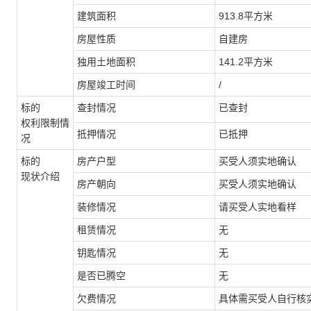
建筑面积
913.8平方米
房屋性质
自建房
独用土地面积
141.2平方米
房屋竣工时间
/
标的
查封情况
已查封
权利限制情
抵押情况
已抵押
况
标的
房产
户型
买受人须实地确认
现状
介绍
房产
朝向
买受人须实地确认
装修情况
请买受人实地看样
租赁情况
无
钥匙情况
无
是否已腾空
无
欠费情况
具体需买受人自行核