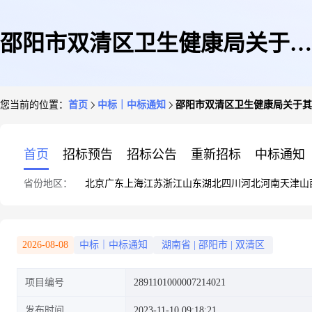
邵阳市双清区卫生健康局关于其
您当前的位置：
首页
中标｜中标通知
邵阳市双清区卫生健康局关于其
他医学研究与试验发展服务的网
首页
招标预告
招标公告
重新招标
中标通知
省份地区：
北京
广东
上海
江苏
浙江
山东
湖北
四川
河北
河南
天津
山
上超市采购项目成交公告
2026-08-08
中标｜中标通知
湖南省
|
邵阳市
|
双清区
项目编号
2891101000007214021
发布时间
2023-11-10 09:18:21