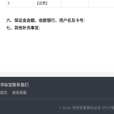
2
【运费】
六、保证金金额、收款银行、用户名及卡号:
七、其他补充事宜:
寻标宝
联系我们
首页
联系客服
© Baidu
使用爱番番前必读
沪ICP备