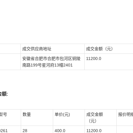
成交供应商地址
成交金额（元）
安徽省合肥市合肥市包河区铜陵
11200.0
南路199号星河府13幢2401
额:
型号
数量
单价(元)
成交金额
报价明
（元）
0261
28
400.0
11200.0