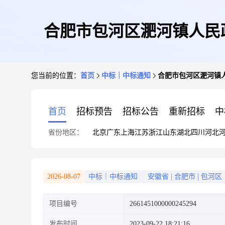
合肥市包河区淝河镇人民
您当前的位置：
首页
中标｜中标通知
合肥市包河区淝河镇
首页
招标预告
招标公告
重新招标
中
省份地区：
北京
广东
上海
江苏
浙江
山东
湖北
四川
河北
2026-08-07
中标｜中标通知
安徽省
|
合肥市
|
包河区
项目编号
2661451000000245294
发布时间
2023-09-22 18:21:16