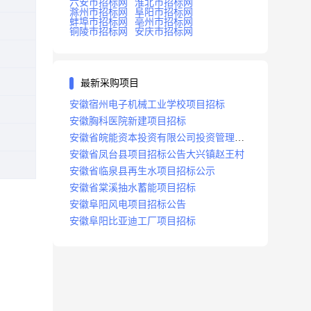
六安市招标网
淮北市招标网
滁州市招标网
阜阳市招标网
蚌埠市招标网
亳州市招标网
铜陵市招标网
安庆市招标网
最新采购项目
安徽宿州电子机械工业学校项目招标
安徽胸科医院新建项目招标
安徽省皖能资本投资有限公司投资管理系
统建设项目招标
安徽省凤台县项目招标公告大兴镇赵王村
安徽省临泉县再生水项目招标公示
安徽省棠溪抽水蓄能项目招标
安徽阜阳风电项目招标公告
安徽阜阳比亚迪工厂项目招标