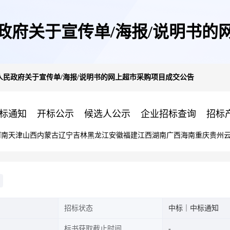
政府关于宣传单/海报/说明书的
人民政府关于宣传单/海报/说明书的网上超市采购项目成交公告
标通知
开标公示
候选人公示
企业招标查询
招标
河南
天津
山西
内蒙古
辽宁
吉林
黑龙江
安徽
福建
江西
湖南
广西
海南
重庆
贵州
招标状态
中标｜中标通知
标书获取截止时间