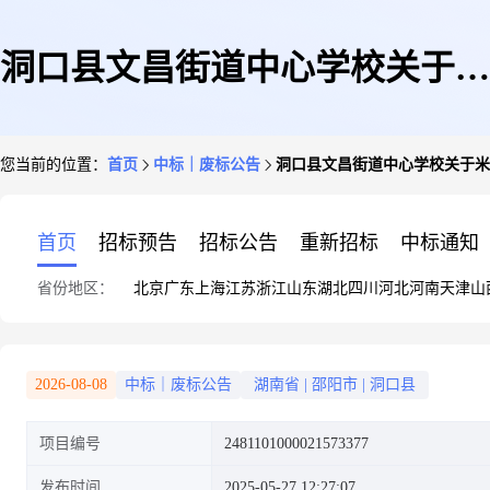
洞口县文昌街道中心学校关于米
您当前的位置：
首页
中标｜废标公告
洞口县文昌街道中心学校关于米
类的网上超市采购项目终止公告
首页
招标预告
招标公告
重新招标
中标通知
省份地区：
北京
广东
上海
江苏
浙江
山东
湖北
四川
河北
河南
天津
山
1
2026-08-08
中标｜废标公告
湖南省
|
邵阳市
|
洞口县
项目编号
2481101000021573377
发布时间
2025-05-27 12:27:07