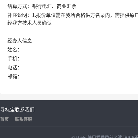
结算方式：银行电汇、商业汇票
补充说明：1.报价单位需在我所合格供方名录内，需提供原厂
经我方技术人员确认
经办人信息
姓名：
手机：
电话：
邮箱：
寻标宝
联系我们
首页
联系客服
© Baidu
使用爱番番前必读
沪ICP备