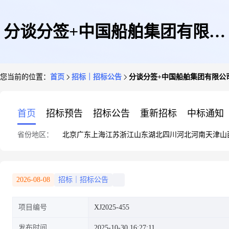
分谈分签+中国船舶集团有限公
您当前的位置：
首页
招标｜招标公告
分谈分签+中国船舶集团有限公司第
司第七0九研究所+进口电源模
首页
招标预告
招标公告
重新招标
中标通知
省份地区：
北京
广东
上海
江苏
浙江
山东
湖北
四川
河北
河南
天津
山
块采购(XJ2025-455)的询价书
2026-08-08
招标｜招标公告
项目编号
XJ2025-455
发布时间
2025-10-30 16:27:11