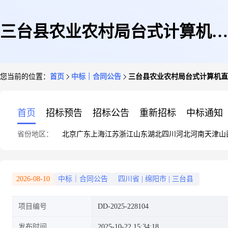
三台县农业农村局台式计算机直
您当前的位置：
首页
中标｜合同公告
三台县农业农村局台式计算机直
接选定采购合同
首页
招标预告
招标公告
重新招标
中标通知
省份地区：
北京
广东
上海
江苏
浙江
山东
湖北
四川
河北
河南
天津
山
2026-08-10
中标｜合同公告
四川省
|
绵阳市
|
三台县
项目编号
DD-2025-228104
发布时间
2025-10-22 15:34:18